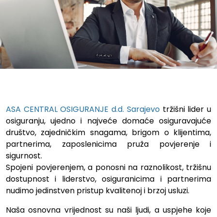
Zapošljavamo na poziciji: Sar
ASA CENTRAL OSIGURANJE d.d. Sarajevo
tržišni lider u
osiguranju, ujedno i najveće domaće osiguravajuće
društvo, zajedničkim snagama, brigom o klijentima,
partnerima, zaposlenicima pruža povjerenje i
sigurnost.
Spojeni povjerenjem, a ponosni na raznolikost, tržišnu
dostupnost i liderstvo, osiguranicima i partnerima
nudimo jedinstven pristup kvalitenoj i brzoj usluzi.
Naša osnovna vrijednost su naši ljudi, a uspjehe koje