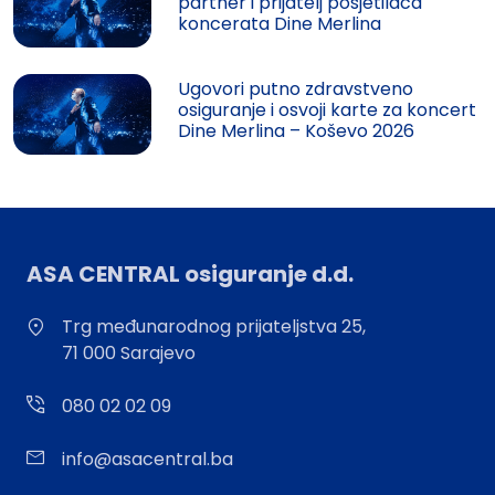
partner i prijatelj posjetilaca
koncerata Dine Merlina
Ugovori putno zdravstveno
osiguranje i osvoji karte za koncert
Dine Merlina – Koševo 2026
ASA CENTRAL osiguranje d.d.
Trg međunarodnog prijateljstva 25,
71 000 Sarajevo
080 02 02 09
info@asacentral.ba