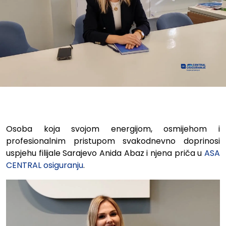
Anida Abaz - njena priča u A
Osoba koja svojom energijom, osmijehom i
profesionalnim pristupom svakodnevno doprinosi
uspjehu filijale Sarajevo Anida Abaz i njena priča u
ASA
CENTRAL osiguranju
.