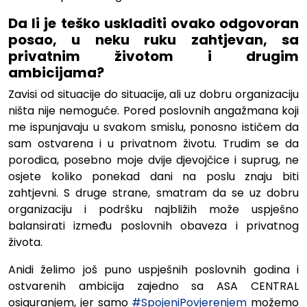
Da li je teško uskladiti ovako odgovoran
posao, u neku ruku zahtjevan, sa
privatnim životom i drugim
ambicijama?
Zavisi od situacije do situacije, ali uz dobru organizaciju
ništa nije nemoguće. Pored poslovnih angažmana koji
me ispunjavaju u svakom smislu, ponosno ističem da
sam ostvarena i u privatnom životu. Trudim se da
porodica, posebno moje dvije djevojčice i suprug, ne
osjete koliko ponekad dani na poslu znaju biti
zahtjevni. S druge strane, smatram da se uz dobru
organizaciju i podršku najbližih može uspješno
balansirati između poslovnih obaveza i privatnog
života.
Anidi želimo još puno uspješnih poslovnih godina i
ostvarenih ambicija zajedno sa ASA CENTRAL
osiguranjem, jer samo
#SpojeniPovjerenjem
možemo