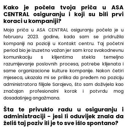
Kako je počela tvoja priča u ASA
CENTRAL osiguranju i koji su bili prvi
koraci u kompaniji?
Moja priča u ASA CENTRAL osiguranju počela je u
februaru 2023. godine, kada sam se pridružila
kompaniji na poziciji u Kontakt centru. Taj početni
period bio je izuzetno važan jer sam kroz svakodnevnu
komunikaciju s klijentima stekla temeljno
razumijevanje poslovnih procesa, potrebe klijenata i
same organizacione kulture kompanije. Nakon četiri
mjeseca, ukazala mi se prilika da pređem na poziciju
administratora filijale Sarajevo, što sam doživjela kao
značajan profesionalni korak i potvrdu mog
dosadašnjeg angažmana.
Šta te privuklo radu u osiguranju i
administraciji - jesi li oduvijek znala da
želiš taj poziv ili je to sve išlo spontano?