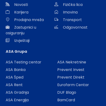
Novosti
Fizička lica
Karijera
Imovina
Prodajna mreža
Transport
Zastupnici u
Odgovornost
osiguranju
Izvještaji
ASA Grupa
ASA Testing centar
ASA Nekretnine
ASA Banka
Prevent Invest
ASA Šped
Prevent Direkt
ASA Rent
Eurofarm Centar
ASA Gradnja
DUF Blago
ASA Energija
BamCard