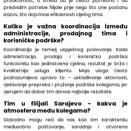
proaktivnost, u smislu da je često potrebno i da
predvidim potrebe filijale prije nego što one postanu
izazov, što doprinosi efikasnosti cijelog tima.
Koliko je važna koordinacija između
administracije, prodajnog tima i
korisničke podrške?
Koordinacija je temelj uspješnog poslovanja. Kada
administracija, prodaja i korisnička podrška
funkcionišu kao jedinstvena cjelina, rezultat je brža i
kvalitetnija usluga klijentu. Moja uloga često
podrazumijeva upravo to – usklađivanje aktivnosti,
rješavanje prepreka i pružanje podrške kolegama, jer
vjerujem da dobar tim donosi najbolje rezultate.
Tim u filijali Sarajevo - kakva je
atmosfera među kolegama?
Slobodno mogu reći da nas kao tim karakterišu
međusobno poštovanje, saradnja i otvorena