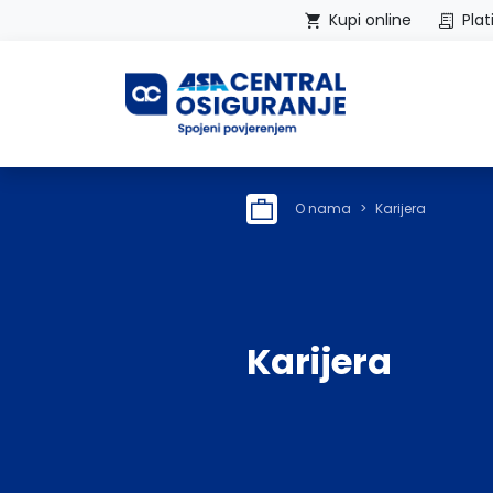
Kupi online
Plat
Početna
O nama
Karijera
Karijera