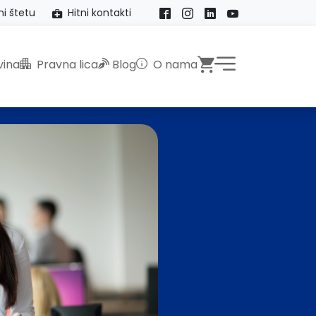
ni štetu
Hitni kontakti
Facebook
Instagram
LinkedIn
YouTube
Webshop
ina
Pravna lica
Blog
O nama