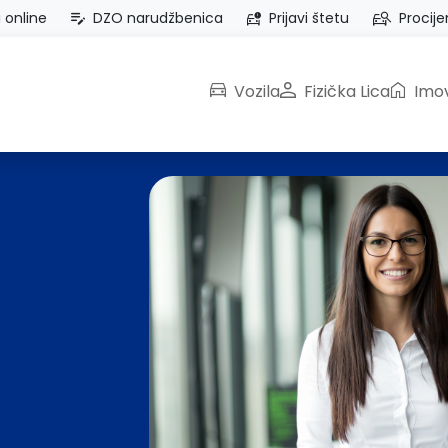
i online
DZO narudžbenica
Prijavi štetu
Procije
Vozila
Fizička Lica
Imov