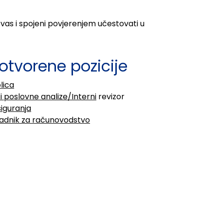
i vas i spojeni povjerenjem učestovati u
otvorene pozicije
lica
 poslovne analize/Interni
rev
izor
siguranja
radnik za računovodstvo