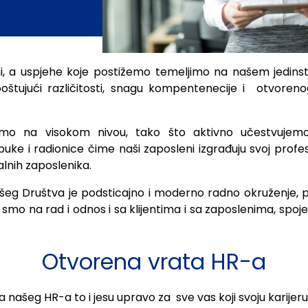
ni, a uspjehe koje postižemo temeljimo na našem jedi
poštujući različitosti, snagu kompentenecije i otvoren
mo na visokom nivou, tako što aktivno učestvujemo 
e i radionice čime naši zaposleni izgrađuju svoj profesio
alnih zaposlenika.
ašeg Društva je podsticajno i moderno radno okruženje, p
ani smo na rad i odnos i sa klijentima i sa zaposlenima, sp
Otvorena vrata HR-a
 našeg HR-a to i jesu upravo za sve vas koji svoju karijeru