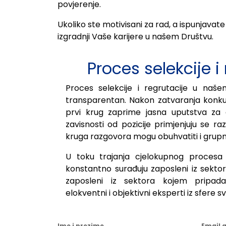
povjerenje.
Ukoliko ste motivisani za rad, a ispunjavate
izgradnji Vaše karijere u našem Društvu.
Proces selekcije i
Proces selekcije i regrutacije u naše
transparentan. Nakon zatvaranja konkurs
prvi krug zaprime jasna uputstva za da
zavisnosti od pozicije primjenjuju se razl
kruga razgovora mogu obuhvatiti i grupna i
U toku trajanja cjelokupnog procesa 
konstantno surađuju zaposleni iz sektor
zaposleni iz sektora kojem pripada 
elokventni i objektivni eksperti iz sfere s
Ime i prezime
Email 