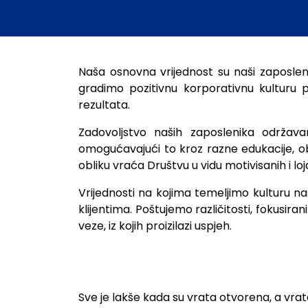
Naša osnovna vrijednost su naši zaposle
gradimo pozitivnu korporativnu kulturu 
rezultata.
Zadovoljstvo naših zaposlenika održava
omogućavajući to kroz razne edukacije, obuk
obliku vraća Društvu u vidu motivisanih i loj
Vrijednosti na kojima temeljimo kulturu n
klijentima. Poštujemo različitosti, fokusir
veze, iz kojih proizilazi uspjeh.
Sve je lakše kada su vrata otvorena, a vrata