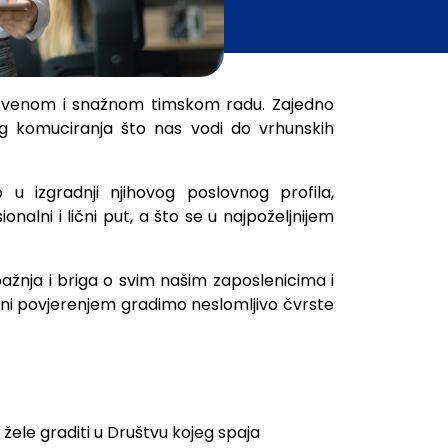
nstvenom i snažnom timskom radu. Zajedno
og komuciranja što nas vodi do vrhunskih
u izgradnji njihovog poslovnog profila,
nalni i lični put, a što se u najpoželjnijem
ažnja i briga o svim našim zaposlenicima i
ojeni povjerenjem gradimo neslomljivo čvrste
 žele graditi u Društvu kojeg spaja