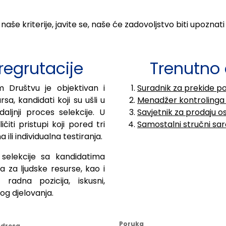
 naše kriterije, javite se, naše će zadovoljstvo biti upoznat
 regrutacije
Trenutno 
m Društvu je objektivan i
Suradnik za prekide po
a, kandidati koji su ušli u
Menadžer kontrolinga i
ljnji proces selekcije. U
Savjetnik za prodaju o
ičiti pristupi koji pored tri
Samostalni stručni sa
li individualna testiranja.
selekcije sa kandidatima
a za ljudske resurse, kao i
radna pozicija, iskusni,
vog djelovanja.
Poruka
adresa