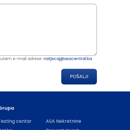
 putem e-mail adrese:
natjecaj@asacentral.ba
POŠALJI
Grupa
esting centar
ASA Nekretnine