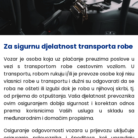
Za sigurnu djelatnost transporta robe
Vozar je osoba koja uz plaćanje preuzima poslove u
vezi s transportom robe cestovnim vozilom. U
transportu, robom rukuju i/ili je prevoze osobe koji nisu
vlasnici robe u transportu i dužni su odgovarati da se
roba ne ošteti ili izgubi dok je roba u njihovoj skrbi, tj.
od prijema do otpuštanja. Vaša djelatnost prevoznika
ovim osiguranjem dobija sigurnost i korektan odnos
prema korisnicima Vaših usluga u skladu sa
međunarodnim i domaćim propisima.
Osiguranje odgovornosti vozara u prijevozu uključuje
osiguranje prijevoznika i špeditera koji upravljaju