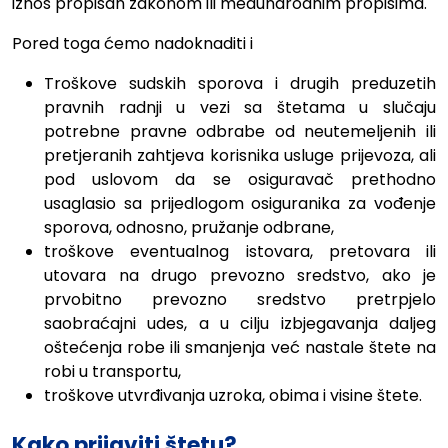
iznos propisan zakonom ili međunarodnim propisima.
Pored toga ćemo nadoknaditi i
Troškove sudskih sporova i drugih preduzetih
pravnih radnji u vezi sa štetama u slučaju
potrebne pravne odbrabe od neutemeljenih ili
pretjeranih zahtjeva korisnika usluge prijevoza, ali
pod uslovom da se osiguravač prethodno
usaglasio sa prijedlogom osiguranika za vođenje
sporova, odnosno, pružanje odbrane,
troškove eventualnog istovara, pretovara ili
utovara na drugo prevozno sredstvo, ako je
prvobitno prevozno sredstvo pretrpjelo
saobraćajni udes, a u cilju izbjegavanja daljeg
oštećenja robe ili smanjenja već nastale štete na
robi u transportu,
troškove utvrđivanja uzroka, obima i visine štete.
Kako prijaviti štetu?