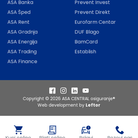
ASA Banka
Prevent Invest
ASA Šped
Prevent Direkt
ASA Rent
Eurofarm Centar
ASA Gradnja
DUF Blago
ASA Energija
BamCard
ASA Trading
Establish
ASA Finance
Facebook
Instagram
LinkedIn
YouTube
Copyright © 2026 ASA CENTRAL osiguranje®
Web development by
Leftor
Kupi online
Plati online
Prijavi
Pozovi nas