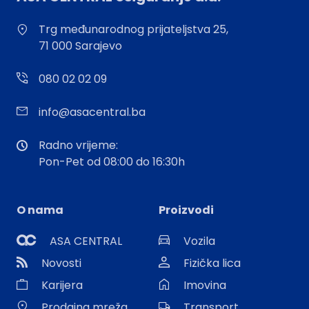
Trg međunarodnog prijateljstva 25,
71 000 Sarajevo
080 02 02 09
info@asacentral.ba
Radno vrijeme:
Pon-Pet od 08:00 do 16:30h
O nama
Proizvodi
ASA CENTRAL
Vozila
Novosti
Fizička lica
Karijera
Imovina
Prodajna mreža
Transport