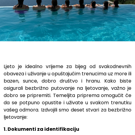
Deset stvari za bezbrižno ljet
Ljeto je idealno vrijeme za bijeg od svakodnevnih
obaveza i uživanje u opuštajućim trenucima uz more ili
bazen, sunce, dobro društvo i hranu. Kako biste
osigurali bezbrižno putovanje na ljetovanje, važno je
dobro se pripremiti. Temeljita priprema omogućit će
da se potpuno opustite i uživate u svakom trenutku
vašeg odmora. Izdvojili smo deset stvari za bezbrižno
ljetovanje:
1. Dokumenti za identifikaciju