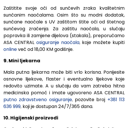
Zaštitite svoje oči od sunčevih zraka kvalitetnim
sunčanim naočalama. Osim što su modni dodatak,
sunčane naočale s UV zaštitom štite oči od štetnog
sunčevog zračenja. Za zaštitu naočala, u slučaju
popravka ili zamjene dijelova (stakala), preporučamo
ASA CENTRAL
osiguranje naočala
,
koje možete kupiti
online
već od 18,00 KM godišnje.
9. Mini ljekarna
Mala putna ljekarna može biti vrlo korisna. Ponijesite
osnovne lijekove, flaster i eventualno lijekove koje
redovito uzimate. A u slučaju da vam zatreba hitna
medicinska pomoć i imate ugovoreno ASA CENTRAL
putno zdravstveno osiguranje
,
pozovite broj
+381 113
636 999
,
koji je dostupan 24/7/365 dana.
10. Higijenski proizvodi