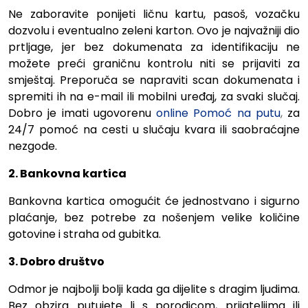
Ne zaboravite ponijeti ličnu kartu, pasoš, vozačku
dozvolu i eventualno zeleni karton. Ovo je najvažniji dio
prtljage, jer bez dokumenata za identifikaciju ne
možete preći graničnu kontrolu niti se prijaviti za
smještaj. Preporuča se napraviti scan dokumenata i
spremiti ih na e-mail ili mobilni uređaj, za svaki slučaj.
Dobro je imati ugovorenu
online Pomoć na putu
,
za
24/7 pomoć na cesti u slučaju kvara ili saobraćajne
nezgode.
2. Bankovna kartica
Bankovna kartica omogućit će jednostvano i sigurno
plaćanje, bez potrebe za nošenjem velike količine
gotovine i straha od gubitka.
3. Dobro društvo
Odmor je najbolji bolji kada ga dijelite s dragim ljudima.
Bez obzira putujete li s porodicom, prijateljima ili