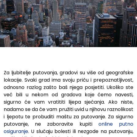
Izdvojili smo 20 gradova i prve
Za ljubitelje putovanja, gradovi su više od geografske
lokacije. Svaki grad ima svoju priču i prepoznatljivost,
odnosno razlog zašto baš njega posjetiti. Ukoliko ste
već bili u nekom od gradova koje ćemo navesti,
sigurno će vam vratititi lijepa sjećanja. Ako niste,
nadamo se da će vam pružiti uvid u njihovu raznolikost
i ljepotu te probuditi maštu za putovanje. Za sigurno
putovanje, ne zaboravite kupiti
online putno
osiguranje
. U slučaju bolesti ili nezgode na putovanju,