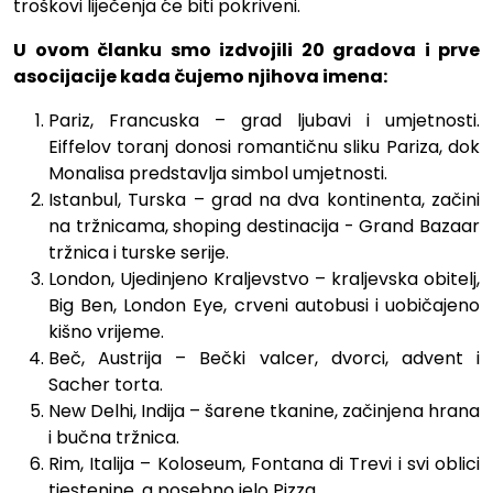
troškovi liječenja će biti pokriveni.
U ovom članku smo izdvojili 20 gradova i prve
asocijacije kada čujemo njihova imena:
Pariz, Francuska – grad ljubavi i umjetnosti.
Eiffelov toranj donosi romantičnu sliku Pariza, dok
Monalisa predstavlja simbol umjetnosti.
Istanbul, Turska – grad na dva kontinenta, začini
na tržnicama, shoping destinacija - Grand Bazaar
tržnica i turske serije.
London, Ujedinjeno Kraljevstvo – kraljevska obitelj,
Big Ben, London Eye, crveni autobusi i uobičajeno
kišno vrijeme.
Beč, Austrija – Bečki valcer, dvorci, advent i
Sacher torta.
New Delhi, Indija – šarene tkanine, začinjena hrana
i bučna tržnica.
Rim, Italija – Koloseum, Fontana di Trevi i svi oblici
tjestenine, a posebno jelo Pizza.