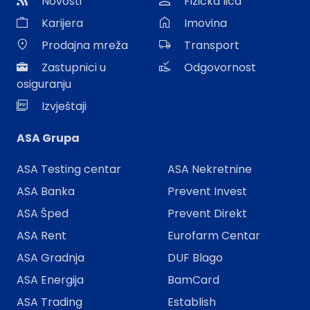
Novosti
Fizička lica
Karijera
Imovina
Prodajna mreža
Transport
Zastupnici u
Odgovornost
osiguranju
Izvještaji
ASA Grupa
ASA Testing centar
ASA Nekretnine
ASA Banka
Prevent Invest
ASA Šped
Prevent Direkt
ASA Rent
Eurofarm Centar
ASA Gradnja
DUF Blago
ASA Energija
BamCard
ASA Trading
Establish