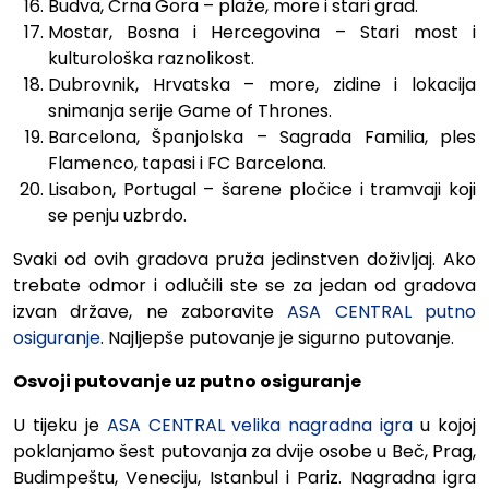
Budva, Crna Gora – plaže, more i stari grad.
Mostar, Bosna i Hercegovina – Stari most i
kulturološka raznolikost.
Dubrovnik, Hrvatska – more, zidine i lokacija
snimanja serije Game of Thrones.
Barcelona, Španjolska – Sagrada Familia, ples
Flamenco, tapasi i FC Barcelona.
Lisabon, Portugal – šarene pločice i tramvaji koji
se penju uzbrdo.
Svaki od ovih gradova pruža jedinstven doživljaj. Ako
trebate odmor i odlučili ste se za jedan od gradova
izvan države, ne zaboravite
ASA CENTRAL putno
osiguranje
. Najljepše putovanje je sigurno putovanje.
Osvoji putovanje uz putno osiguranje
U tijeku je
ASA CENTRAL velika nagradna igra
u kojoj
poklanjamo šest putovanja za dvije osobe u Beč, Prag,
Budimpeštu, Veneciju, Istanbul i Pariz. Nagradna igra