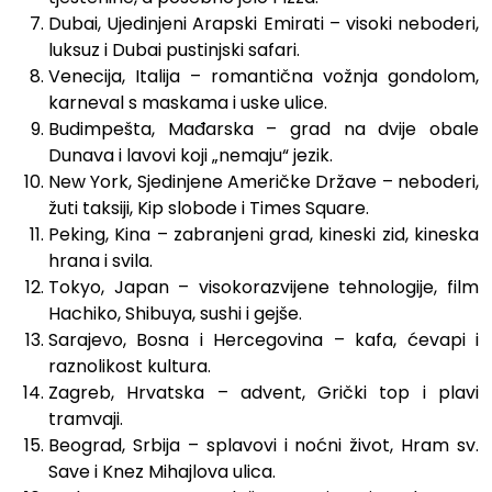
Dubai, Ujedinjeni Arapski Emirati – visoki neboderi,
luksuz i Dubai pustinjski safari.
Venecija, Italija – romantična vožnja gondolom,
karneval s maskama i uske ulice.
Budimpešta, Mađarska – grad na dvije obale
Dunava i lavovi koji „nemaju“ jezik.
New York, Sjedinjene Američke Države – neboderi,
žuti taksiji, Kip slobode i Times Square.
Peking, Kina – zabranjeni grad, kineski zid, kineska
hrana i svila.
Tokyo, Japan – visokorazvijene tehnologije, film
Hachiko, Shibuya, sushi i gejše.
Sarajevo, Bosna i Hercegovina – kafa, ćevapi i
raznolikost kultura.
Zagreb, Hrvatska – advent, Grički top i plavi
tramvaji.
Beograd, Srbija – splavovi i noćni život, Hram sv.
Save i Knez Mihajlova ulica.