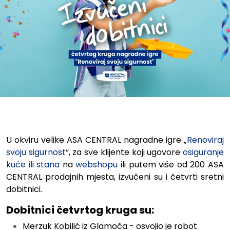
Izvučeni dobitnici četvrtog k
U okviru velike ASA CENTRAL nagradne igre „
Renoviraj
svoju sigurnost
“, za sve klijente koji ugovore
osiguranje
kuće ili stana
na
webshopu
ili putem više od 200 ASA
CENTRAL prodajnih mjesta, izvučeni su i četvrti sretni
dobitnici.
Dobitnici četvrtog kruga su:
Merzuk Kobilić iz Glamoča - osvojio je robot