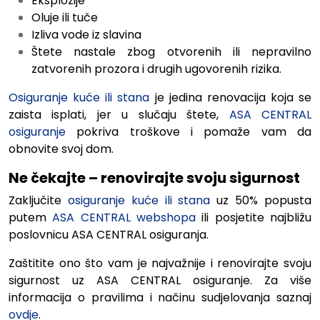
Eksplozije
Oluje ili tuče
Izliva vode iz slavina
Štete nastale zbog otvorenih ili nepravilno
zatvorenih prozora i drugih ugovorenih rizika.
Osiguranje kuće ili stana
je jedina renovacija koja se
zaista isplati, jer u slučaju štete,
ASA CENTRAL
osiguranje
pokriva troškove i pomaže vam da
obnovite svoj dom.
Ne čekajte – renovirajte svoju sigurnost
Zaključite
osiguranje kuće ili stana
uz 50% popusta
putem
ASA CENTRAL webshopa
ili posjetite najbližu
poslovnicu ASA CENTRAL osiguranja.
Zaštitite ono što vam je najvažnije i renovirajte svoju
sigurnost uz ASA CENTRAL osiguranje.
Za više
informacija o pravilima i načinu sudjelovanja saznaj
ovdje
.