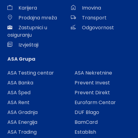
Karijera
Imovina
Prodajna mreža
Transport
Zastupnici u
Odgovornost
osiguranju
Izvještaji
ASA Grupa
ASA Testing centar
ASA Nekretnine
ASA Banka
Prevent Invest
ASA Šped
Prevent Direkt
ASA Rent
Eurofarm Centar
ASA Gradnja
DUF Blago
ASA Energija
BamCard
ASA Trading
Establish