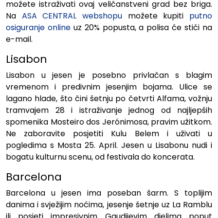
možete istraživati ovaj veličanstveni grad bez briga.
Na
ASA CENTRAL webshopu
možete kupiti
putno
osiguranje online
uz 20% popusta, a polisa će stići na
e-mail.
Lisabon
Lisabon u jesen je posebno privlačan s blagim
vremenom i predivnim jesenjim bojama. Ulice se
lagano hlade, što čini šetnju po četvrti Alfama, vožnju
tramvajem 28 i istraživanje jednog od najljepših
spomenika Mosteiro dos Jerónimosa, pravim užitkom.
Ne zaboravite posjetiti Kulu Belem i uživati u
pogledima s Mosta 25. April. Jesen u Lisabonu nudi i
bogatu kulturnu scenu, od festivala do koncerata.
Barcelona
Barcelona u jesen ima poseban šarm. S toplijim
danima i svježijim noćima, jesenje šetnje uz La Ramblu
ili posjeti impresivnim Gaudijevim djelima poput