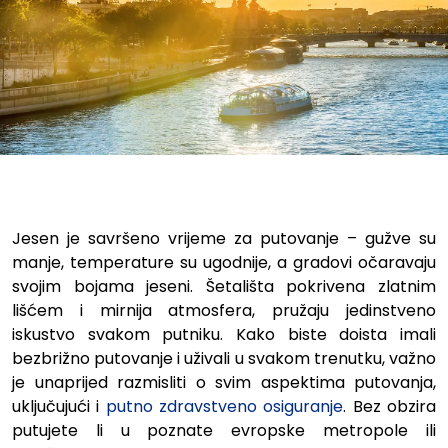
Najljepši gradovi za putovanj
Jesen je savršeno vrijeme za putovanje – gužve su
manje, temperature su ugodnije, a gradovi očaravaju
svojim bojama jeseni. Šetališta pokrivena zlatnim
lišćem i mirnija atmosfera, pružaju jedinstveno
iskustvo svakom putniku. Kako biste doista imali
bezbrižno putovanje i uživali u svakom trenutku, važno
je unaprijed razmisliti o svim aspektima putovanja,
uključujući i
putno zdravstveno osiguranje
. Bez obzira
putujete li u poznate evropske metropole ili