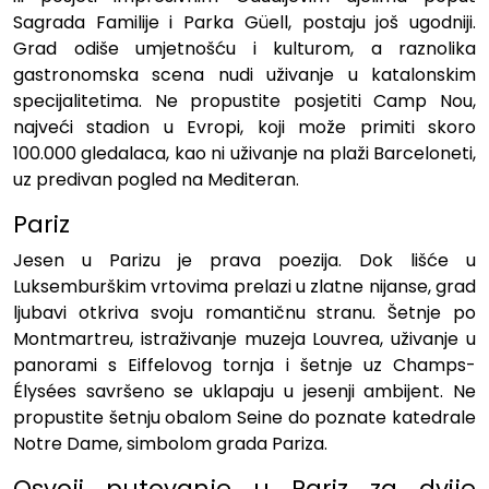
Sagrada Familije i Parka Güell, postaju još ugodniji.
Grad odiše umjetnošću i kulturom, a raznolika
gastronomska scena nudi uživanje u katalonskim
specijalitetima. Ne propustite posjetiti Camp Nou,
najveći stadion u Evropi, koji može primiti skoro
100.000 gledalaca, kao ni uživanje na plaži Barceloneti,
uz predivan pogled na Mediteran.
Pariz
Jesen u Parizu je prava poezija. Dok lišće u
Luksemburškim vrtovima prelazi u zlatne nijanse, grad
ljubavi otkriva svoju romantičnu stranu. Šetnje po
Montmartreu, istraživanje muzeja Louvrea, uživanje u
panorami s Eiffelovog tornja i šetnje uz Champs-
Élysées savršeno se uklapaju u jesenji ambijent. Ne
propustite šetnju obalom Seine do poznate katedrale
Notre Dame, simbolom grada Pariza.
Osvoji putovanje u Pariz za dvije