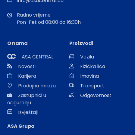
info@asacentral.ba
Radno vrijeme:
Pon-Pet od 08:00 do 16:30h
O nama
Proizvodi
ASA CENTRAL
Vozila
Novosti
Fizička lica
Karijera
Imovina
Prodajna mreža
Transport
Zastupnici u
Odgovornost
osiguranju
Izvještaji
ASA Grupa