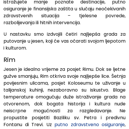
istražujete manje poznate destinacije, putno
osiguranje je finansijska zaštita u slučaju neočekivanih
zdravstvenih situacija – tjelesne povrede,
razbolijevanja ili hitnih intervencija.
U nastavku smo izdvojili četiri najljepša grada za
putovanje u jesen, koji će vas očarati svojom ljepotom
i kulturom.
Rim
Jesen je idealno vrijeme za posjet Rimu. Dok se ljetne
gužve smanjuju, Rim otkriva svoje najljepše lice. Šetnja
povijesnim ulicama, posjet Koloseumu te uživanje u
talijanskoj kuhinji, nezaboravno su iskustvo. Blage
temperature omogućuju duže istraživanje grada na
otvorenom, dok bogata historija i kultura nude
neiscrpne mogućnosti za razgledavanje. Ne
propustite posjetiti Baziliku sv. Petra i predivnu
Fontanu di Trevi. Uz
putno zdravstveno osiguranje
,