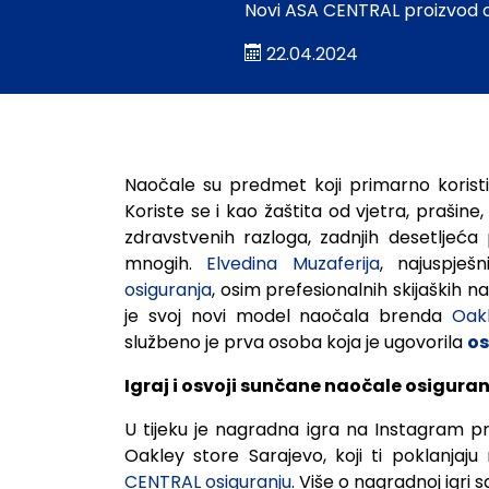
Novi ASA CENTRAL proizvod o
22.04.2024
PREMIJERNO U BiH: Elve
Naočale su predmet koji primarno koristi
Koriste se i kao žaštita od vjetra, prašine,
zdravstvenih razloga, zadnjih desetljeć
mnogih.
Elvedina Muzaferija
, najuspješ
osiguranja
, osim prefesionalnih skijaških na
je svoj novi model naočala brenda
Oak
službeno je prva osoba koja je ugovorila
os
Igraj i osvoji sunčane naočale osigur
U tijeku je nagradna igra na Instagram pr
Oakley store Sarajevo, koji ti poklanja
CENTRAL osiguranju
. Više o nagradnoj igri 