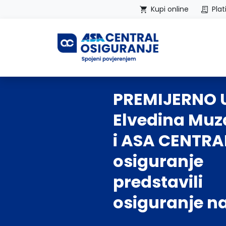
Kupi online
Plat
Početna
PREMIJERNO U
Elvedina Muza
i ASA CENTRA
osiguranje
predstavili
osiguranje n