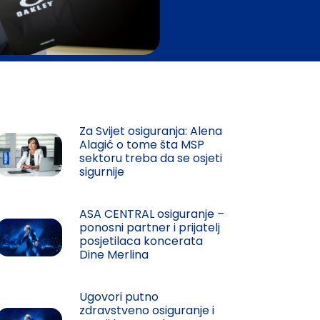
osiguranje predstavili osigur
Za Svijet osiguranja: Alena
Alagić o tome šta MSP
sektoru treba da se osjeti
sigurnije
ASA CENTRAL osiguranje –
ponosni partner i prijatelj
posjetilaca koncerata
Dine Merlina
Ugovori putno
zdravstveno osiguranje i