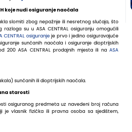
BiH koje nudi osiguranje naočala
la slomiti zbog nepažnje ili nesretnog slučaja, što
g razloga su u ASA CENTRAL osiguranju omogućili
A CENTRAL osiguranje
je prvo i jedino osiguravajuće
iguranje sunčanih naočala i osiguranje dioptrijskih
 od 200 ASA CENTRAL prodajnih mjesta ili na
ASA
ala) sunčanih ili dioptrijskih naočala.
ana starosti
nosti osiguranog predmeta uz navedeni broj računa
ji je vlasnik fizička ili pravna osoba sa sjedištem,