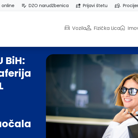
i online
DZO narudžbenica
Prijavi štetu
Procije
Vozila
Fizička Lica
Imov
 BiH:
ferija
L
aočala