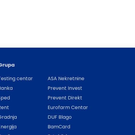
Grupa
esting centar
ASA Nekretnine
Banka
Prevent Invest
Šped
Prevent Direkt
Rent
Eurofarm Centar
Gradnja
DUF Blago
nergija
BamCard