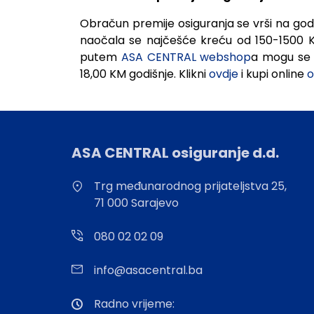
Obračun premije osiguranja se vrši na godiš
naočala se najčešće kreću od 150-1500 KM
putem
ASA CENTRAL webshop
a mogu se 
18,00 KM godišnje. Klikni
ovdje
i kupi online
o
ASA CENTRAL osiguranje d.d.
Trg međunarodnog prijateljstva 25,
71 000 Sarajevo
080 02 02 09
info@asacentral.ba
Radno vrijeme: