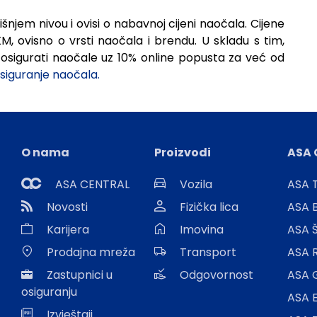
njem nivou i ovisi o nabavnoj cijeni naočala. Cijene
, ovisno o vrsti naočala i brendu. U skladu s tim,
osigurati naočale uz 10% online popusta za već od
siguranje naočala.
O nama
Proizvodi
ASA 
ASA CENTRAL
Vozila
ASA T
Novosti
Fizička lica
ASA 
Karijera
Imovina
ASA 
Prodajna mreža
Transport
ASA 
Zastupnici u
Odgovornost
ASA 
osiguranju
ASA E
Izvještaji