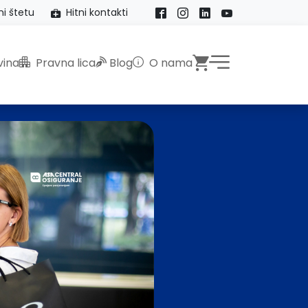
ni štetu
Hitni kontakti
Facebook
Instagram
LinkedIn
YouTube
Webshop
ina
Pravna lica
Blog
O nama