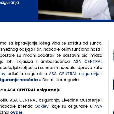
siguranja
dina Muzaferija i ASA CENTRAL 
mo za ispravljanje lošeg vida te zaštitu od sunca.
 snježnog odsjaja i dr. Naočale osim funcionalnosti i
a postale su modni dodatak te sastavni dio imidža
nija bh. skijašica i ambasadorica
ASA CENTRAL
očala, ljubiteljica je i sunčanih naočala. Upravo zato
ley
odlučila osigurati u
ASA CENTRAL osiguranju
i
iguranje naočala
u Bosni i Hercegovini.
ane u ASA CENTRAL osiguranju
ofilu ASA CENTRAL osiguranja, Elvedine Muzaferije i
ju naočale brenda
Oakley
, koje su osigurane u
ASA
saznaj
ovdje
.