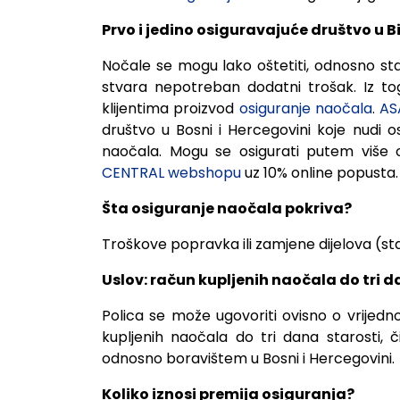
Prvo i jedino osiguravajuće društvo u 
Nočale se mogu lako oštetiti, odnosno stak
stvara nepotreban dodatni trošak. Iz to
klijentima proizvod
osiguranje naočala
.
AS
društvo u Bosni i Hercegovini koje nudi os
naočala. Mogu se osigurati putem više
CENTRAL webshopu
uz 10% online popusta.
Šta osiguranje naočala pokriva?
Troškove popravka ili zamjene dijelova (stak
Uslov: račun kupljenih naočala do tri d
Polica se može ugovoriti ovisno o vrijed
kupljenih naočala do tri dana starosti, či
odnosno boravištem u Bosni i Hercegovini.
Koliko iznosi premija osiguranja?