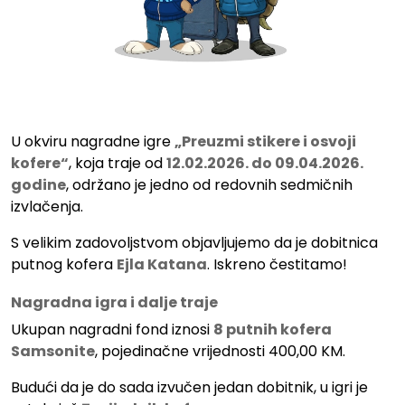
„Preuzmi stikere i osvoji kofe
U okviru nagradne igre
„Preuzmi stikere i osvoji
kofere“
, koja traje od
12.02.2026. do 09.04.2026.
godine
, održano je jedno od redovnih sedmičnih
izvlačenja.
S velikim zadovoljstvom objavljujemo da je dobitnica
putnog kofera
Ejla Katana
. Iskreno čestitamo!
Nagradna igra i dalje traje
Ukupan nagradni fond iznosi
8 putnih kofera
Samsonite
, pojedinačne vrijednosti 400,00 KM.
Budući da je do sada izvučen jedan dobitnik, u igri je