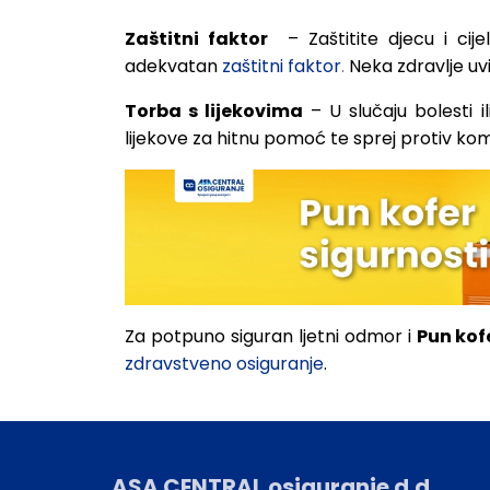
Zaštitni
faktor
– Zaštitite djecu i ci
adekvatan
zaštitni faktor
.
Neka zdravlje uv
Torba
s
lijekovima
– U slučaju bolesti 
lijekove za hitnu pomoć te sprej protiv kom
Za potpuno siguran ljetni odmor i
Pun
kof
zdravstveno osiguranje
.
ASA CENTRAL osiguranje d.d.