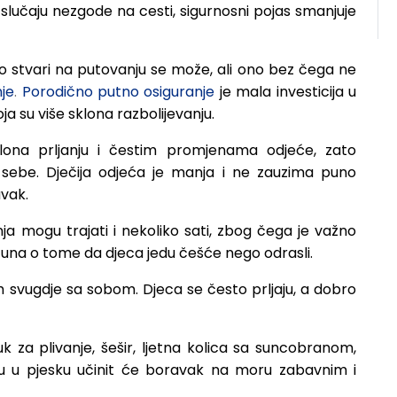
 slučaju nezgode na cesti, sigurnosni pojas smanjuje
o stvari na putovanju se može, ali ono bez čega ne
nje
.
Porodično putno osiguranje
je mala investicija u
oja su više sklona razbolijevanju.
lona prljanju i čestim promjenama odjeće, zato
 sebe. Dječija odjeća je manja i ne zauzima puno
vak.
ja mogu trajati i nekoliko sati, zbog čega je važno
računa o tome da djeca jedu češće nego odrasli.
ih svugdje sa sobom. Djeca se često prljaju, a dobro
luk za plivanje, šešir, ljetna kolica sa suncobranom,
gru u pjesku učinit će boravak na moru zabavnim i