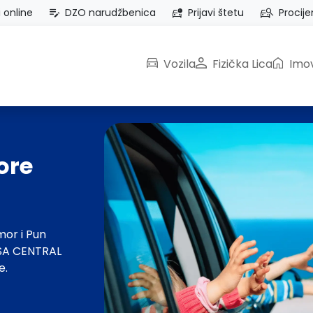
i online
DZO narudžbenica
Prijavi štetu
Procije
Vozila
Fizička Lica
Imov
ore
mor i Pun
ASA CENTRAL
e.