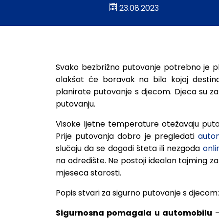
23.08.2023
Putovanje s djecom n
Svako bezbrižno putovanje potrebno je pl
olakšat će boravak na bilo kojoj destina
planirate putovanje s djecom. Djeca su zaht
putovanju.
Visoke ljetne temperature otežavaju putov
Prije putovanja dobro je pregledati
auto
slučaju da se dogodi šteta ili nezgoda
onli
na odredište. Ne postoji idealan tajming z
mjeseca starosti.
Popis stvari za sigurno putovanje s djecom:
Sigurnosna
pomagala
u
automobilu