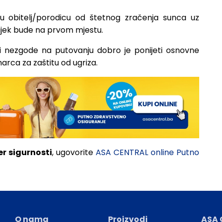
jelu obitelj/porodicu od štetnog zračenja sunca uz
ijek bude na prvom mjestu.
ili nezgode na putovanju dobro je ponijeti osnovne
arca za zaštitu od ugriza.
er
sigurnosti
, ugovorite
ASA CENTRAL online Putno
O nama
Proizvodi
ASA 