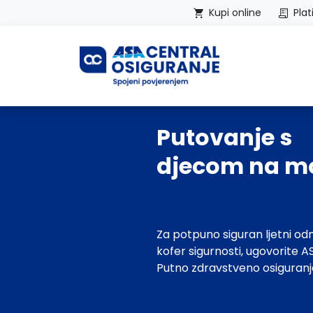
Kupi online
Plat
Početna
Putovanje s
djecom na m
Za potpuno siguran ljetni od
kofer sigurnosti, ugovorite 
Putno zdravstveno osiguranj