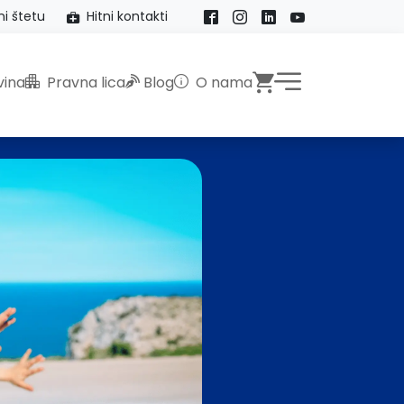
ni štetu
Hitni kontakti
Facebook
Instagram
LinkedIn
YouTube
Webshop
ina
Pravna lica
Blog
O nama