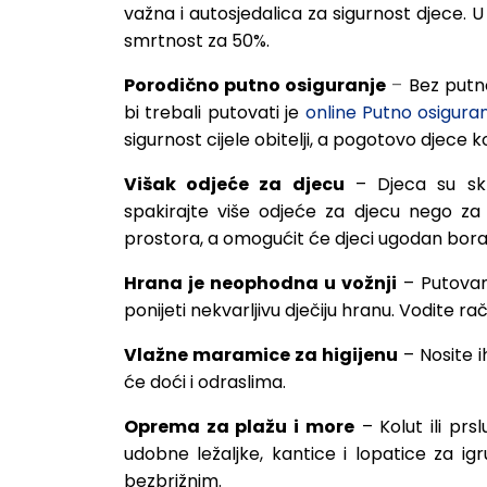
važna i autosjedalica za sigurnost djece. U
smrtnost za 50%.
Porodično
putno
osiguranje
–
Bez putn
bi trebali putovati je
online Putno osigura
sigurnost cijele obitelji, a pogotovo djece k
Višak
odjeće
za
djecu
– Djeca su sk
spakirajte više odjeće za djecu nego za
prostora, a omogućit će djeci ugodan bora
Hrana
je
neophodna
u
vožnji
–
Putovan
ponijeti nekvarljivu dječiju hranu. Vodite 
Vlažne
maramice
za
higijenu
–
Nosite 
će doći i odraslima.
Oprema
za
plažu i
more
– Kolut ili prs
udobne ležaljke, kantice i lopatice za i
bezbrižnim.