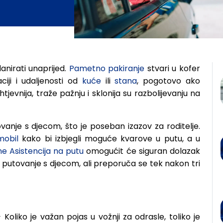
a more
anirati unaprijed.
Pametno pakiranje
stvari u kofer
ciji i udaljenosti od
kuće
ili
stana
, pogotovo ako
jevnija, traže pažnju i sklonija su razbolijevanju na
anje s djecom, što je poseban izazov za roditelje.
mobil
kako bi izbjegli moguće kvarove u putu, a u
ne Asistencija na putu
omogućit će siguran dolazak
a putovanje s djecom, ali preporuča se tek nakon tri
–
Koliko je važan pojas u vožnji za odrasle, toliko je