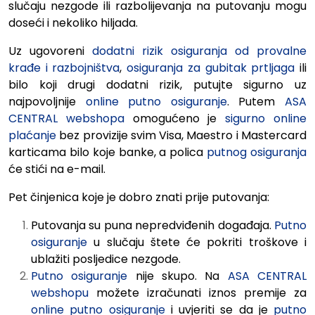
slučaju nezgode ili razbolijevanja na putovanju mogu
doseći i nekoliko hiljada.
Uz ugovoreni
dodatni rizik
osiguranja od provalne
krađe i razbojništva
,
osiguranja za gubitak prtljaga
ili
bilo koji drugi dodatni rizik, putujte sigurno uz
najpovoljnije
online putno osiguranje
. Putem
ASA
CENTRAL webshopa
omogućeno je
sigurno online
plaćanje
bez provizije svim Visa, Maestro i Mastercard
karticama bilo koje banke, a polica
putnog osiguranja
će stići na e-mail.
Pet činjenica koje je dobro znati prije putovanja:
Putovanja su puna nepredviđenih događaja.
Putno
osiguranje
u slučaju štete će pokriti troškove i
ublažiti posljedice nezgode.
Putno osiguranje
nije skupo.
Na
ASA CENTRAL
webshopu
možete
izračunati
iznos
premije
za
online putno osiguranje
i
uvjeriti
se
da
je
putno