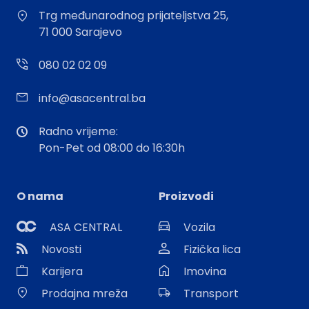
Trg međunarodnog prijateljstva 25,
71 000 Sarajevo
080 02 02 09
info@asacentral.ba
Radno vrijeme:
Pon-Pet od 08:00 do 16:30h
O nama
Proizvodi
ASA CENTRAL
Vozila
Novosti
Fizička lica
Karijera
Imovina
Prodajna mreža
Transport