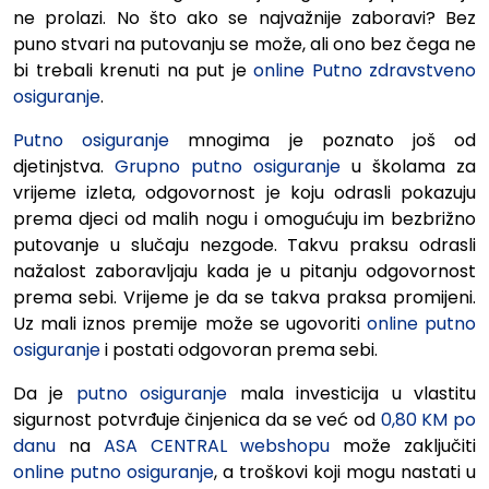
ne prolazi. No što ako se najvažnije zaboravi? Bez
puno stvari na putovanju se može, ali ono bez čega ne
bi trebali krenuti na put je
online Putno zdravstveno
osiguranje
.
Putno osiguranje
mnogima je poznato još od
djetinjstva.
Grupno putno osiguranje
u školama za
vrijeme izleta, odgovornost je koju odrasli pokazuju
prema djeci od malih nogu i omogućuju im bezbrižno
putovanje u slučaju nezgode. Takvu praksu odrasli
nažalost zaboravljaju kada je u pitanju odgovornost
prema sebi. Vrijeme je da se takva praksa promijeni.
Uz mali iznos premije može se ugovoriti
online putno
osiguranje
i postati odgovoran prema sebi.
Da je
putno osiguranje
mala investicija u vlastitu
sigurnost potvrđuje činjenica da se već od
0,80 KM po
danu
na
ASA CENTRAL webshopu
može zaključiti
online putno osiguranje
, a troškovi koji mogu nastati u