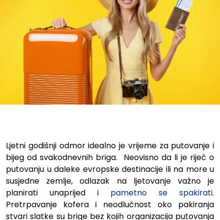
Putujte sigurno uz najpovoljn
Ljetni godišnji odmor idealno je vrijeme za putovanje i
bijeg od svakodnevnih briga. Neovisno da li je riječ o
putovanju u daleke evropske destinacije ili na more u
susjedne zemlje, odlazak na ljetovanje važno je
planirati unaprijed i
pametno se spakirati
.
Pretrpavanje kofera i neodlučnost oko pakiranja
stvari slatke su brige bez kojih organizacija putovanja