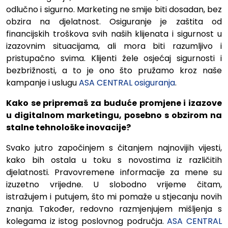
odlučno i sigurno. Marketing ne smije biti dosadan, bez
obzira na djelatnost. Osiguranje je zaštita od
financijskih troškova svih naših klijenata i sigurnost u
izazovnim situacijama, ali mora biti razumljivo i
pristupačno svima. Klijenti žele osjećaj sigurnosti i
bezbrižnosti, a to je ono što pružamo kroz naše
kampanje i uslugu
ASA CENTRAL osiguranja
.
Kako se pripremaš za buduće promjene i izazove
u digitalnom marketingu, posebno s obzirom na
stalne tehnološke inovacije?
Svako jutro započinjem s čitanjem najnovijih vijesti,
kako bih ostala u toku s novostima iz različitih
djelatnosti. Pravovremene informacije za mene su
izuzetno vrijedne. U slobodno vrijeme čitam,
istražujem i putujem, što mi pomaže u stjecanju novih
znanja. Također, redovno razmjenjujem mišljenja s
kolegama iz istog poslovnog područja.
ASA CENTRAL