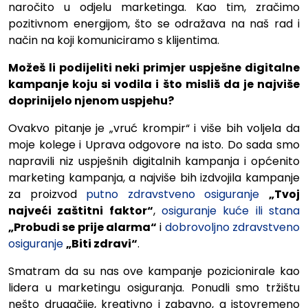
naročito u odjelu marketinga. Kao tim, zračimo
pozitivnom energijom, što se odražava na naš rad i
način na koji komuniciramo s klijentima.
Možeš li podijeliti neki primjer uspješne digitalne
kampanje koju si vodila i što misliš da je najviše
doprinijelo njenom uspjehu?
Ovakvo pitanje je „vruć krompir“ i više bih voljela da
moje kolege i Uprava odgovore na isto. Do sada smo
napravili niz uspješnih digitalnih kampanja i općenito
marketing kampanja, a najviše bih izdvojila kampanje
za proizvod
putno zdravstveno osiguranje
„Tvoj
najveći
zaštitni
faktor“
,
osiguranje kuće ili stana
„Probudi
se
prije
alarma“
i
dobrovoljno zdravstveno
osiguranje
„Biti
zdravi“
.
Smatram da su nas ove kampanje pozicionirale kao
lidera u marketingu osiguranja. Ponudli smo tržištu
nešto drugačije, kreativno i zabavno, a istovremeno