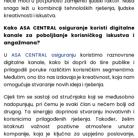
neće moći u potpunosti zamijeniti ljudski faktor. Naša
snaga leži u kombinciji tehnoloških rješenja, ljudske
kreativnosti i iskustva.
Kako ASA CENTRAL osiguranje koristi digitalne
kanale za poboljšanje korisničkog iskustva i
angažmana?
U
ASA CENTRAL osiguranju
koristimo raznovrsne
digitalne kanale, kako bi doprli do šire publike i
prilagodili poruke različitim korisničkim segmentima.
Međutim, ono što nas izdavaja je kreativnost, koja nam
omogućuje stvaranje novih ideja i rješenja.
Cijeli tim se sastoji od stručnjaka koji se međusobno
nadopunjuju, pri čemu je svaki član u nečem bolji od
drugog. Ta sinergija doprinosi stvaranju inovativnih i
korisnicima prilagođenih rješenja. Također, želim
istaknuti važnost pozitivne atmosfere unutar
kompanije, koja je ključna za uspješno poslovanje,