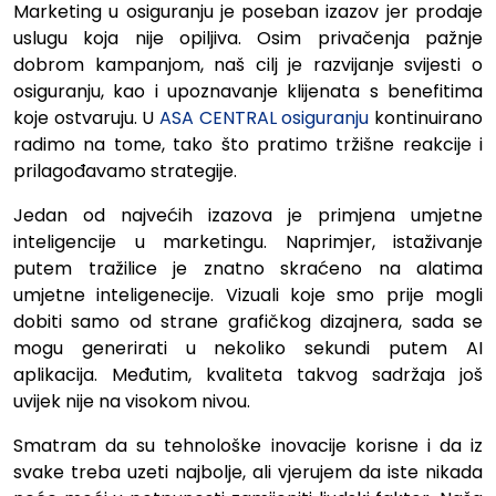
Marketing u osiguranju je poseban izazov jer prodaje
uslugu koja nije opiljiva. Osim privačenja pažnje
dobrom kampanjom, naš cilj je razvijanje svijesti o
osiguranju, kao i upoznavanje klijenata s benefitima
koje ostvaruju. U
ASA CENTRAL osiguranju
kontinuirano
radimo na tome, tako što pratimo tržišne reakcije i
prilagođavamo strategije.
Jedan od najvećih izazova je primjena umjetne
inteligencije u marketingu. Naprimjer, istaživanje
putem tražilice je znatno skraćeno na alatima
umjetne inteligenecije. Vizuali koje smo prije mogli
dobiti samo od strane grafičkog dizajnera, sada se
mogu generirati u nekoliko sekundi putem AI
aplikacija. Međutim, kvaliteta takvog sadržaja još
uvijek nije na visokom nivou.
Smatram da su tehnološke inovacije korisne i da iz
svake treba uzeti najbolje, ali vjerujem da iste nikada