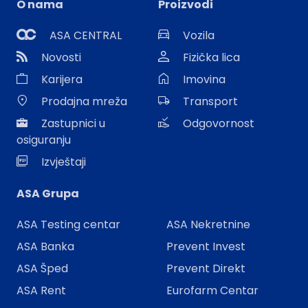
O nama
Proizvodi
ASA CENTRAL
Vozila
Novosti
Fizička lica
Karijera
Imovina
Prodajna mreža
Transport
Zastupnici u
Odgovornost
osiguranju
Izvještaji
ASA Grupa
ASA Testing centar
ASA Nekretnine
ASA Banka
Prevent Invest
ASA Šped
Prevent Direkt
ASA Rent
Eurofarm Centar