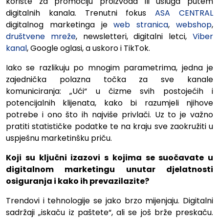
koriste za promociju proizvoda ili usluga putem
digitalnih kanala. Trenutni fokus
ASA CENTRAL
digitalnog marketinga je
web stranica
,
webshop
,
društvene mreže
, newsletteri, digitalni letci,
Viber
kanal
, Google oglasi, a uskoro i TikTok.
Iako se razlikuju po mnogim parametrima, jedna je
zajednička polazna točka za sve kanale
komuniciranja: „Ući“ u čizme svih postojećih i
potencijalnih klijenata, kako bi razumjeli njihove
potrebe i ono što ih najviše privlači. Uz to je važno
pratiti statističke podatke te na kraju sve zaokružiti u
uspješnu marketinšku priču.
Koji su ključni izazovi s kojima se suočavate u
digitalnom marketingu unutar djelatnosti
osiguranja i kako ih prevazilazite?
Trendovi i tehnologije se jako brzo mijenjaju. Digitalni
sadržaji „iskaču iz paštete“, ali se još brže preskaču.