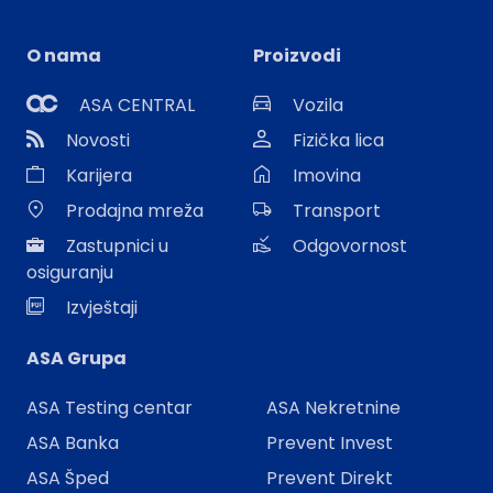
O nama
Proizvodi
ASA CENTRAL
Vozila
Novosti
Fizička lica
Karijera
Imovina
Prodajna mreža
Transport
Zastupnici u
Odgovornost
osiguranju
Izvještaji
ASA Grupa
ASA Testing centar
ASA Nekretnine
ASA Banka
Prevent Invest
ASA Šped
Prevent Direkt