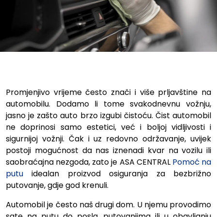
Saznajte trikove za bolje čiš
Promjenjivo vrijeme često znači i više prljavštine na
automobilu. Dodamo li tome svakodnevnu vožnju,
jasno je zašto auto brzo izgubi čistoću. Čist automobil
ne doprinosi samo estetici, već i boljoj vidljivosti i
sigurnijoj vožnji. Čak i uz redovno održavanje, uvijek
postoji mogućnost da nas iznenadi kvar na vozilu ili
saobraćajna nezgoda, zato je ASA CENTRAL
Pomoć na
putu
idealan proizvod osiguranja za bezbrižno
putovanje, gdje god krenuli.
Automobil je često naš drugi dom. U njemu provodimo
sate na putu do posla, putovanjima ili u obavljanju