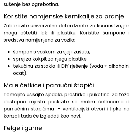
sušenje bez ogrebotina.
Koristite namjenske kemikalije za pranje
Zaboravite univerzalne deterdžente za kućanstvo, jer
mogu oštetiti lak ili plastiku. Koristite šampone i
sredstva namijenjena za vozila:
šampon s voskom za sjaj i zaštitu,
sprej za kokpit za njegu plastike,
tekućinu za stakla ili DIY rješenje (voda + alkoholni
ocat).
Male četkice i pamučni štapići
Temeljito usisajte sjedala, prostirke i pukotine. Za teže
dostupna mjesta poslužite se malim četkicama ili
pamučnim štapićima - ventilacijski otvori i tipke na
konzoli tada će izgledati kao novi.
Felge i gume