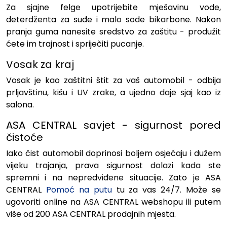
Za sjajne felge upotrijebite mješavinu vode,
deterdženta za suđe i malo sode bikarbone. Nakon
pranja guma nanesite sredstvo za zaštitu - produžit
ćete im trajnost i spriječiti pucanje.
Vosak za kraj
Vosak je kao zaštitni štit za vaš automobil - odbija
prljavštinu, kišu i UV zrake, a ujedno daje sjaj kao iz
salona.
ASA CENTRAL savjet - sigurnost pored
čistoće
Iako čist automobil doprinosi boljem osjećaju i dužem
vijeku trajanja, prava sigurnost dolazi kada ste
spremni i na nepredviđene situacije. Zato je ASA
CENTRAL
Pomoć na putu
tu za vas 24/7. Može se
ugovoriti online na ASA CENTRAL webshopu ili putem
više od 200 ASA CENTRAL prodajnih mjesta.