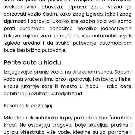
svakodnevnih obaveza. Upravo zato, važno je
održavati vozilo čistim, kako zbog izgleda tako i zbog
sigurnosti i zdravlja. Ukoliko ste osoba koja voli sama
prati automobil, donosimo nekoliko jednostavnih
trikova koji će vam pomoći da vaš automobil uvijek
izgleda uredno i da svako putovanje automobilom
bude bezbrižno putovanje.
Perite auto u hladu
Izbjegavajte pranje vozila na direktnom suncu. Sapun i
voda na vrućem limu brzo isparavaju i ostavljaju fleke.
Birajte jutarnje sate ili mjesto u hladu – tako ćete
dobiti bolji rezultat i uštedjeti trud.
Posebne krpe za sjaj
Mikrofiber ili sintetičke krpe, poznate i kao "čarobna
krpa". Ne ostavljaju tragove, bolje skupljaju prašinu i
upijaju višestruko više vode. Idealne su za poliranje i