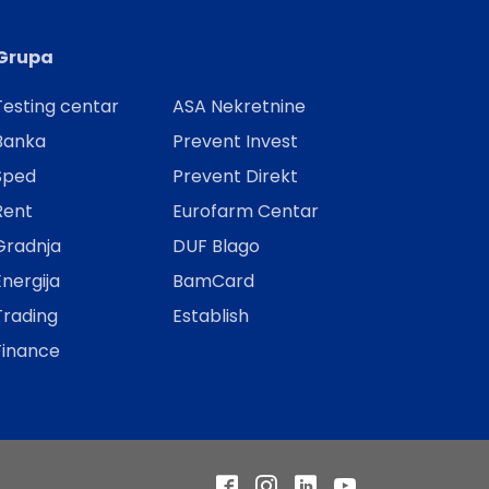
Grupa
esting centar
ASA Nekretnine
Banka
Prevent Invest
Šped
Prevent Direkt
Rent
Eurofarm Centar
Gradnja
DUF Blago
nergija
BamCard
Trading
Establish
Finance
Facebook
Instagram
LinkedIn
YouTube