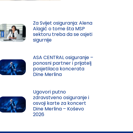
am buildingu
Za Svijet osiguranja: Alena
Alagić o tome šta MSP
sektoru treba da se osjeti
sigurnije
ASA CENTRAL osiguranje –
ponosni partner i prijatelj
posjetilaca koncerata
Dine Merlina
Ugovori putno
zdravstveno osiguranje i
osvoji karte za koncert
Dine Merlina – Koševo
2026