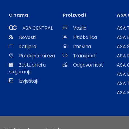
O nama
Proizvodi
ASA 
ASA CENTRAL
Vozila
ASA T
Novosti
Fizička lica
ASA 
Karijera
Imovina
ASA 
Prodajna mreža
Transport
ASA 
Zastupnici u
Odgovornost
ASA 
osiguranju
ASA E
Izvještaji
ASA 
ASA 