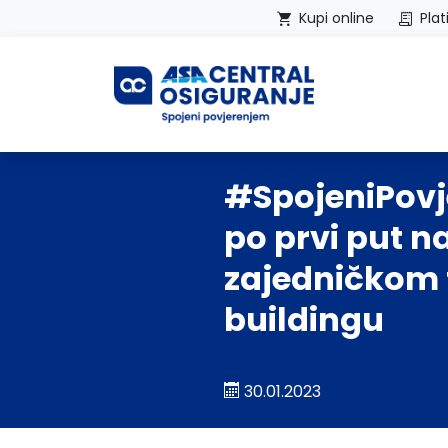
Kupi online
Plat
Početna
#SpojeniPov
po prvi put n
zajedničkom
buildingu
30.01.2023