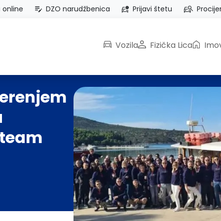
i online
DZO narudžbenica
Prijavi štetu
Procije
Vozila
Fizička Lica
Imov
jerenjem
a
 team