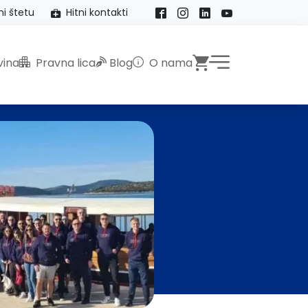
ni štetu
Hitni kontakti
Facebook
Instagram
LinkedIn
YouTube
Webshop
ina
Pravna lica
Blog
O nama