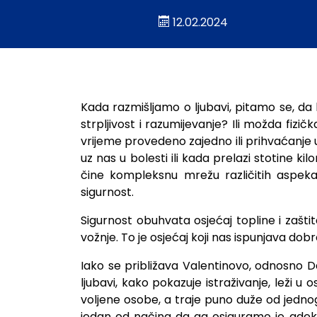
12.02.2024
Šta je ključ prave ljub
Kada razmišljamo o ljubavi, pitamo se, da li
strpljivost i razumijevanje? Ili možda fizič
vrijeme provedeno zajedno ili prihvaćanje u
uz nas u bolesti ili kada prelazi stotine k
čine kompleksnu mrežu različitih aspekat
sigurnost.
Sigurnost obuhvata osjećaj topline i zaštite
vožnje. To je osjećaj koji nas ispunjava dobr
Iako se približava Valentinovo, odnosno Dan
ljubavi, kako pokazuje istraživanje, leži u os
voljene osobe, a traje puno duže od jednog 
jedan od načina da ga osiguramo je ade