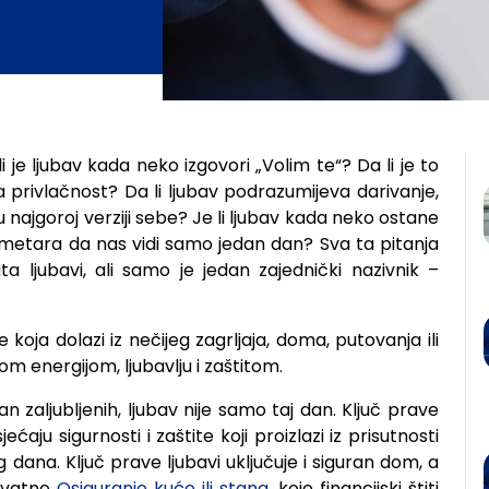
avi?
 je ljubav kada neko izgovori „Volim te“? Da li je to
ka privlačnost? Da li ljubav podrazumijeva darivanje,
 najgoroj verziji sebe? Je li ljubav kada neko ostane
ilometara da nas vidi samo jedan dan? Sva ta pitanja
a ljubavi, ali samo je jedan zajednički nazivnik –
 koja dolazi iz nečijeg zagrljaja, doma, putovanja ili
om energijom, ljubavlju i zaštitom.
 zaljubljenih, ljubav nije samo taj dan. Ključ prave
jećaju sigurnosti i zaštite koji proizlazi iz prisutnosti
dana. Ključ prave ljubavi uključuje i siguran dom, a
kvatno
Osiguranje kuće ili stana
, koje financijski štiti