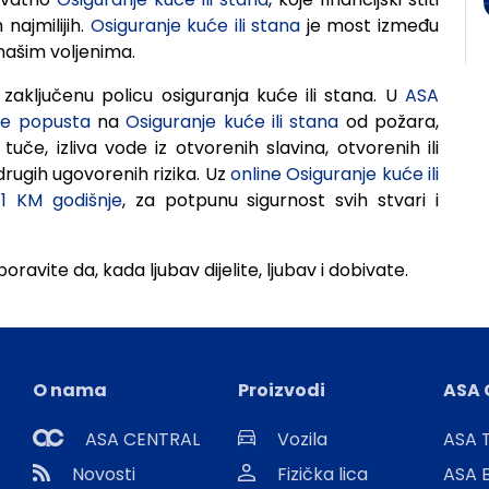
najmilijih.
Osiguranje kuće ili stana
je most između
 našim voljenima.
z zaključenu policu osiguranja kuće ili stana. U
ASA
ne popusta
na
Osiguranje kuće ili stana
od požara,
tuče, izliva vode iz otvorenih slavina, otvorenih ili
rugih ugovorenih rizika. Uz
online Osiguranje kuće ili
 1 KM godišnje
, za potpunu sigurnost svih stvari i
oravite da, kada ljubav dijelite, ljubav i dobivate.
O nama
Proizvodi
ASA 
ASA CENTRAL
Vozila
ASA T
Novosti
Fizička lica
ASA 