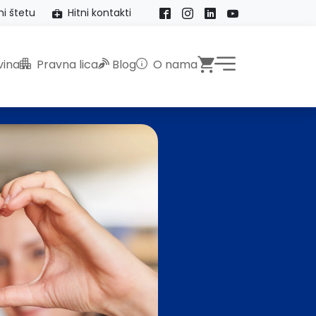
ni štetu
Hitni kontakti
Facebook
Instagram
LinkedIn
YouTube
Webshop
ina
Pravna lica
Blog
O nama