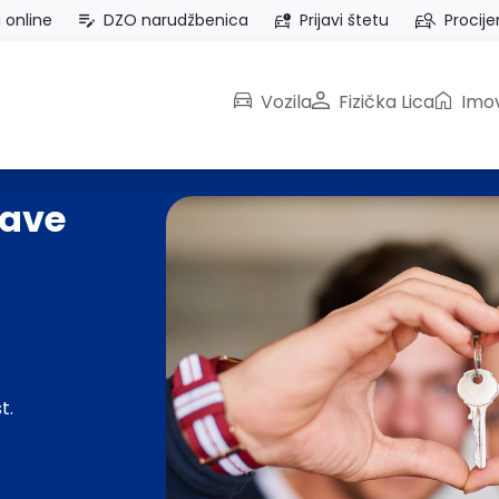
i online
DZO narudžbenica
Prijavi štetu
Procije
Vozila
Fizička Lica
Imov
rave
t.