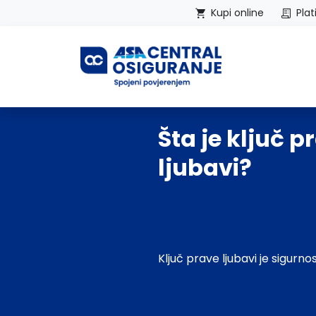
Kupi online
Plat
Početna
Šta je ključ p
ljubavi?
Ključ prave ljubavi je sigurnos