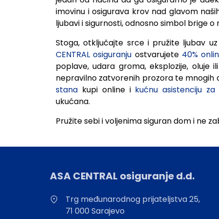
imovinu i osigurava krov nad glavom naših 
ljubavi i sigurnosti, odnosno simbol brige o
Stoga, otključajte srce i pružite ljubav u
CENTRAL osiguranju
ostvarujete
40% onli
poplave, udara groma, eksplozije, oluje ili 
nepravilno zatvorenih prozora te mnogih d
stana
kupi online i
kućnu asistenciju za
ukućana.
Pružite sebi i voljenima siguran dom i ne zab
ASA CENTRAL osiguranje d.d.
Trg međunarodnog prijateljstva 25,
71 000 Sarajevo