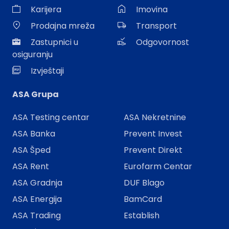
Karijera
Imovina
Prodajna mreža
Transport
Zastupnici u
Odgovornost
osiguranju
Izvještaji
ASA Grupa
ASA Testing centar
ASA Nekretnine
ASA Banka
Prevent Invest
ASA Šped
Prevent Direkt
ASA Rent
Eurofarm Centar
ASA Gradnja
DUF Blago
ASA Energija
BamCard
ASA Trading
Establish