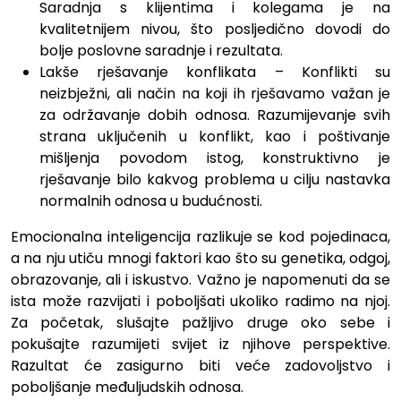
Saradnja s klijentima i kolegama je na
kvalitetnijem nivou, što posljedično dovodi do
bolje poslovne saradnje i rezultata.
Lakše rješavanje konflikata – Konflikti su
neizbježni, ali način na koji ih rješavamo važan je
za održavanje dobih odnosa. Razumijevanje svih
strana uključenih u konflikt, kao i poštivanje
mišljenja povodom istog, konstruktivno je
rješavanje bilo kakvog problema u cilju nastavka
normalnih odnosa u budućnosti.
Emocionalna inteligencija razlikuje se kod pojedinaca,
a na nju utiču mnogi faktori kao što su genetika, odgoj,
obrazovanje, ali i iskustvo. Važno je napomenuti da se
ista može razvijati i poboljšati ukoliko radimo na njoj.
Za početak, slušajte pažljivo druge oko sebe i
pokušajte razumijeti svijet iz njihove perspektive.
Razultat će zasigurno biti veće zadovoljstvo i
poboljšanje međuljudskih odnosa.