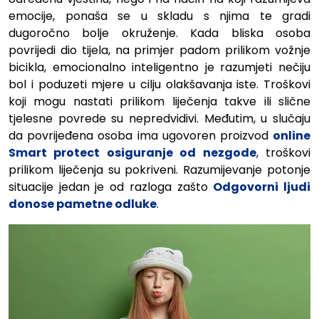
emocije, ponaša se u skladu s njima te gradi
dugoročno bolje okruženje. Kada bliska osoba
povrijedi dio tijela, na primjer padom prilikom vožnje
bicikla, emocionalno inteligentno je razumjeti nečiju
bol i poduzeti mjere u cilju olakšavanja iste. Troškovi
koji mogu nastati prilikom liječenja takve ili slične
tjelesne povrede su nepredvidivi. Međutim, u slučaju
da povrijeđena osoba ima ugovoren proizvod
online
Smart protect osiguranje od nezgode
, troškovi
prilikom liječenja su pokriveni. Razumijevanje potonje
situacije jedan je od razloga zašto
Odgovorni ljudi
donose pametne odluke
.