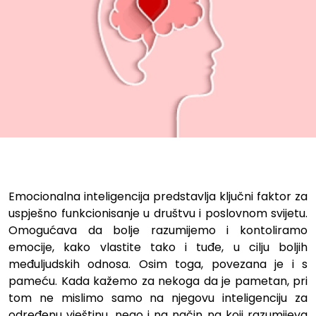
Zašto je emocionalna intelige
Emocionalna inteligencija predstavlja ključni faktor za
uspješno funkcionisanje u društvu i poslovnom svijetu.
Omogućava da bolje razumijemo i kontoliramo
emocije, kako vlastite tako i tuđe, u cilju boljih
međuljudskih odnosa. Osim toga, povezana je i s
pameću. Kada kažemo za nekoga da je pametan, pri
tom ne mislimo samo na njegovu inteligenciju za
određenu vještinu, nego i na način na koji razumijeva