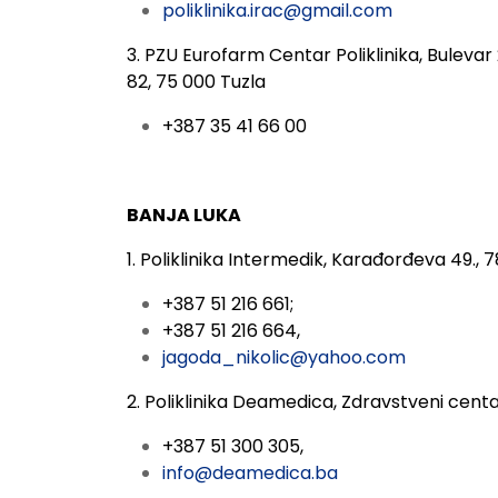
poliklinika.irac@gmail.com
3. PZU Eurofarm Centar Poliklinika,
Bulevar
82, 75 000 Tuzla
+387 35 41 66 00
BANJA LUKA
1. Poliklinika Intermedik,
Karađorđeva 49., 7
+387 51 216 661;
+387 51 216 664,
jagoda_nikolic@yahoo.com
2. Poliklinika Deamedica, Zdravstveni cent
+387 51 300 305,
info@deamedica.ba