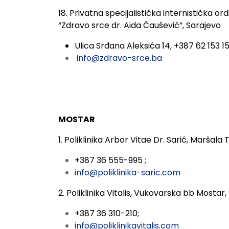
18. Privatna specijalistička internistička o
“Zdravo srce dr. Aida Čaušević”, Sarajevo
Ulica Srđana Aleksića 14, +387 62 153 1
info@zdravo-srce.ba
MOSTAR
1. Poliklinika Arbor Vitae Dr. Sarić,
Maršala T
+387 36 555-995 ;
info@poliklinika-saric.com
2. Poliklinika Vitalis, Vukovarska bb Mostar
+387 36 310-210;
info@poliklinikavitalis.com