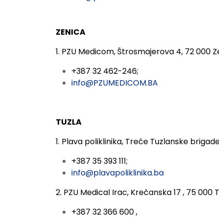
ZENICA
1. PZU Medicom,
Štrosmajerova 4, 72 000 Z
+387 32 462-246;
info@PZUMEDICOM.BA
TUZLA
1. Plava poliklinika,
Treće Tuzlanske brigade
+387 35 393 111;
info@plavapoliklinika.ba
2. PZU Medical Irac,
Krečanska 17 , 75 000 
+387 32 366 600 ,