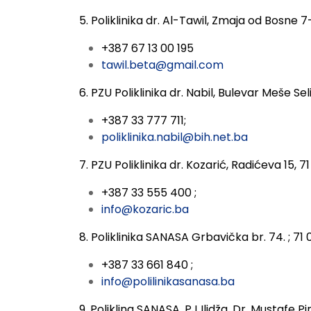
5. Poliklinika dr. Al-Tawil, Zmaja od Bosne 
+387 67 13 00 195
tawil.beta@gmail.com
6. PZU Poliklinika dr. Nabil,
Bulevar Meše Sel
+387 33 777 711;
poliklinika.nabil@bih.net.ba
7. PZU Poliklinika dr. Kozarić,
Radićeva 15, 7
+387 33 555 400 ;
info@kozaric.ba
8. Poliklinika SANASA
Grbavička br. 74. ; 71
+387 33 661 840 ;
info@polilinikasanasa.ba
9. Poliklina SANASA,
PJ Ilidža, Dr. Mustafe P