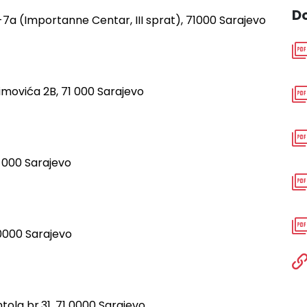
D
7-7a (Importanne Centar, III sprat), 71
000 Sarajevo
imovića 2B, 71 000 Sarajevo
1 000 Sarajevo
 0000 Sarajevo
intola br.31, 71 0000 Sarajevo