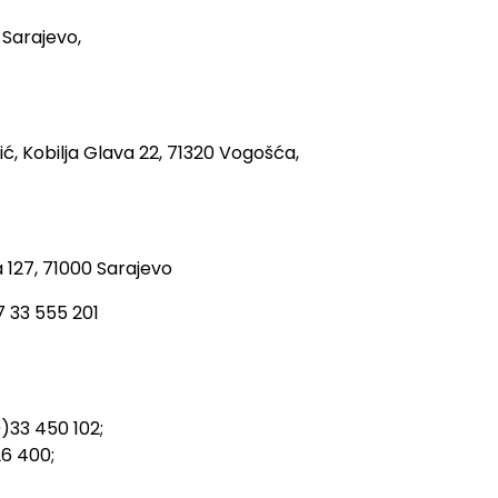
 Sarajevo,
ć, Kobilja Glava 22, 71320 Vogošća,
 127, 71000 Sarajevo
7 33 555 201
)33 450 102;
6 400;