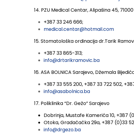
14. PZU Medical Centar, Alipašina 45, 71000
+387 33 246 666;
medical.centar@hotmail.com
15. Stomatološka ordinacija dr.Tarik Ramovi
+387 33 865-313;
info@drtarikramovic.ba
16. ASA BOLNICA Sarajevo, Džemala Bijedića
+387 33 555 200, +387 33 722 502, +38
info@asabolnica.ba
17. Poliklinika “Dr. Gežo” Sarajevo
Dobrinja, Mustafe Kamerića 10, +387 (0
Otoka, Gradačačka 29a, +387 (0)33 52
info@drgezo.ba