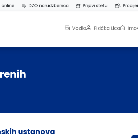
i online
DZO narudžbenica
Prijavi štetu
Procije
Vozila
Fizička Lica
Imov
renih
nskih ustanova