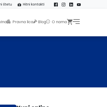
ni štetu
Hitni kontakti
Facebook
Instagram
LinkedIn
YouTube
Webshop
ina
Pravna lica
Blog
O nama