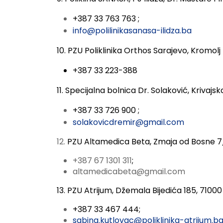
+387 33 763 763 ;
info@polilinikasanasa-ilidza.ba
10. PZU Poliklinika Orthos Sarajevo, Kromolj 
+387 33 223-388
11. Specijalna bolnica Dr. Solaković,
Krivajska
+387 33 726 900 ;
solakovicdremir@gmail.com
12.
PZU Altamedica Beta, Zmaja od Bosne 7/
+387 67 1301 311
;
altamedicabeta@gmail.com
13. PZU Atrijum, Džemala Bijedića 185, 7100
+387 33 467 444;
sabina.kutlovac@poliklinika-atrijum.b