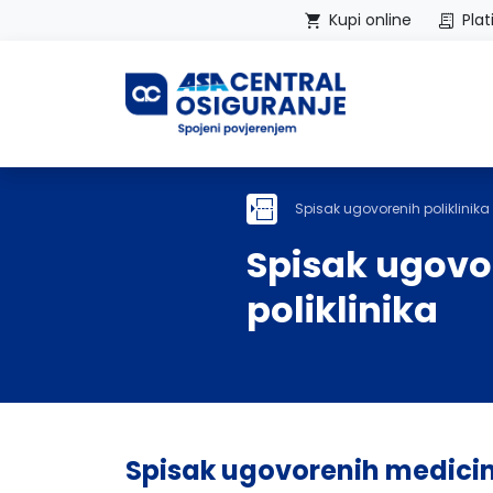
Kupi online
Plat
Početna
Spisak ugovorenih poliklinika
Spisak ugovo
poliklinika
Spisak ugovorenih medici