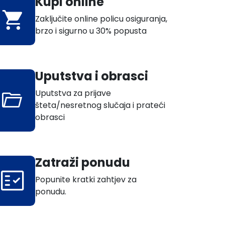
Kupi online
Zaključite online policu osiguranja,
brzo i sigurno u 30% popusta
Uputstva i obrasci
Uputstva za prijave
šteta/nesretnog slučaja i prateći
obrasci
Zatraži ponudu
Popunite kratki zahtjev za
ponudu.