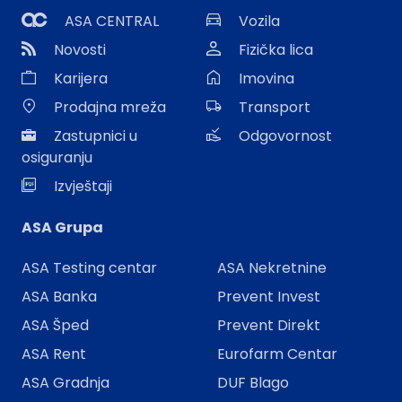
ASA CENTRAL
Vozila
Novosti
Fizička lica
Karijera
Imovina
Prodajna mreža
Transport
Zastupnici u
Odgovornost
osiguranju
Izvještaji
ASA Grupa
ASA Testing centar
ASA Nekretnine
ASA Banka
Prevent Invest
ASA Šped
Prevent Direkt
ASA Rent
Eurofarm Centar
ASA Gradnja
DUF Blago