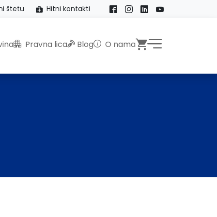
ni štetu
Hitni kontakti
Facebook
Instagram
LinkedIn
YouTube
Webshop
ina
Pravna lica
Blog
O nama