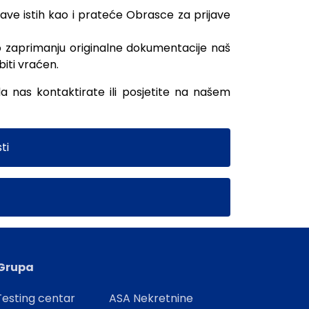
jave istih kao i prateće Obrasce za prijave
Po zaprimanju originalne dokumentacije naš
iti vraćen.
a nas kontaktirate ili posjetite na našem
ti
Grupa
esting centar
ASA Nekretnine