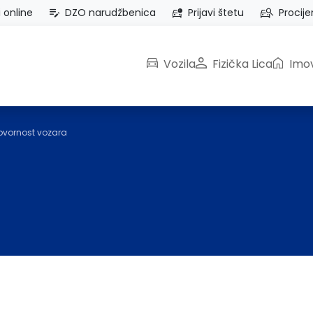
i online
DZO narudžbenica
Prijavi štetu
Procije
Vozila
Fizička Lica
Imov
vornost vozara