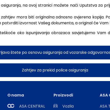
osiguranja, na ovoj stranici možete naći Uputstva za pri
 zahtjev mora biti originalna odnosno ovjerena kopija. 
m potvrditi izvornost Vašeg dokumenta, a original će Vam b
 poteškoće oko ispunjavanja obrazaca savjetujemo Vam d
rijava štete po osnovu osiguranja od vozarske odgovornos
Zahtjev za prekid police osiguranja
O nama
Proizvodi
ASA 
ASA CENTRAL
Vozila
ASA T