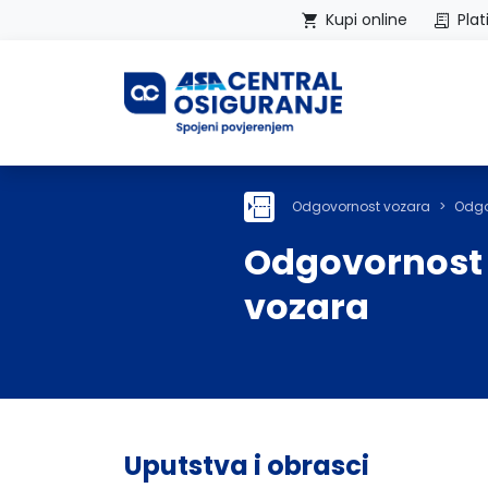
Kupi online
Plat
Početna
Odgovornost vozara
Odgo
Odgovornost
vozara
Uputstva i obrasci