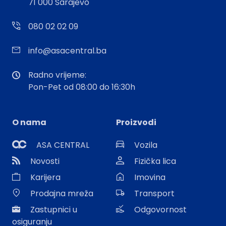
71 000 Sarajevo
080 02 02 09
info@asacentral.ba
Radno vrijeme:
Pon-Pet od 08:00 do 16:30h
O nama
Proizvodi
ASA CENTRAL
Vozila
Novosti
Fizička lica
Karijera
Imovina
Prodajna mreža
Transport
Zastupnici u
Odgovornost
osiguranju