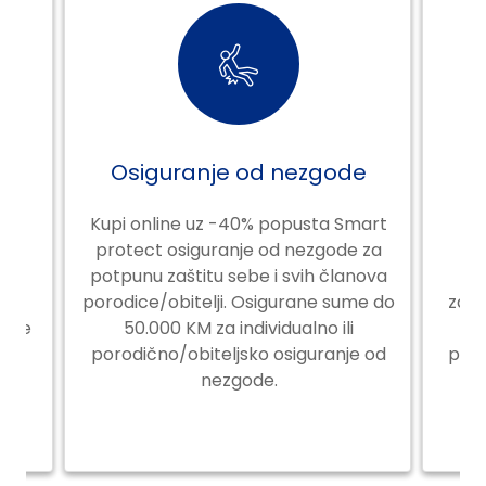
Osiguranje od nezgode
 uz
Kupi online uz -40% popusta Smart
K
e
protect osiguranje od nezgode za
. U
potpunu zaštitu sebe i svih članova
ja
porodice/obitelji. Osigurane sume do
zdra
avke
50.000 KM za individualno ili
p
porodično/obiteljsko osiguranje od
prov
nezgode.