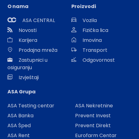
O nama
Proizvodi
ASA CENTRAL
Vozila
Novosti
Fizička lica
Karijera
Imovina
Prodajna mreža
Transport
Zastupnici u
Odgovornost
osiguranju
Izvještaji
ASA Grupa
ASA Testing centar
ASA Nekretnine
ASA Banka
Prevent Invest
ASA Šped
Prevent Direkt
ASA Rent
Eurofarm Centar