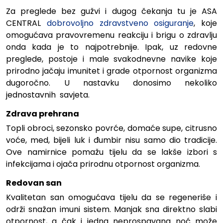
Za preglede bez gužvi i dugog čekanja tu je ASA
CENTRAL
dobrovoljno zdravstveno osiguranje
, koje
omogućava pravovremenu reakciju i brigu o zdravlju
onda kada je to najpotrebnije. Ipak, uz redovne
preglede, postoje i male svakodnevne navike koje
prirodno jačaju imunitet i grade otpornost organizma
dugoročno.
U nastavku donosimo nekoliko
jednostavnih savjeta.
Zdrava prehrana
Topli obroci, sezonsko povrće, domaće supe, citrusno
voće, med, bijeli luk i đumbir nisu samo dio tradicije.
Ove namirnice pomažu tijelu da se lakše izbori s
infekcijama i ojača prirodnu otpornost organizma.
Redovan san
Kvalitetan san omogućava tijelu da se regeneriše i
održi snažan imuni sistem. Manjak sna direktno slabi
otpornost, a čak i jedna neprospavana noć može