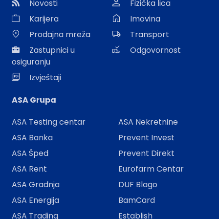
Novosti
Fizička lica
Karijera
Imovina
Prodajna mreža
Transport
Zastupnici u
Odgovornost
osiguranju
Izvještaji
ASA Grupa
ASA Testing centar
ASA Nekretnine
ASA Banka
Prevent Invest
ASA Šped
Prevent Direkt
ASA Rent
Eurofarm Centar
ASA Gradnja
DUF Blago
ASA Energija
BamCard
ASA Trading
Establish