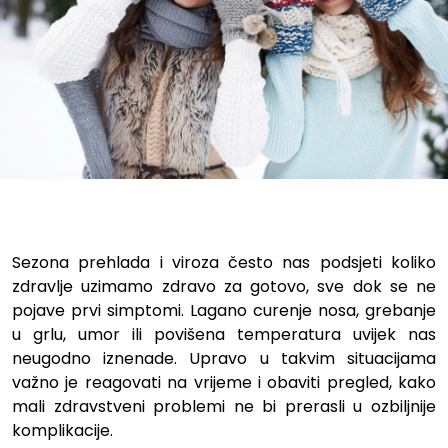
Kako prirodno ojačati imunite
Sezona prehlada i viroza često nas podsjeti koliko
zdravlje uzimamo zdravo za gotovo, sve dok se ne
pojave prvi simptomi. Lagano curenje nosa, grebanje
u grlu, umor ili povišena temperatura uvijek nas
neugodno iznenade. Upravo u takvim situacijama
važno je reagovati na vrijeme i obaviti pregled, kako
mali zdravstveni problemi ne bi prerasli u ozbiljnije
komplikacije.