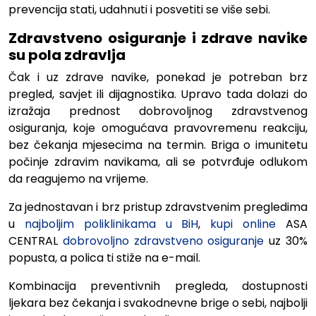
prevencija stati, udahnuti i posvetiti se više sebi.
Zdravstveno osiguranje i zdrave navike
su pola zdravlja
Čak i uz zdrave navike, ponekad je potreban brz
pregled, savjet ili dijagnostika. Upravo tada dolazi do
izražaja prednost dobrovoljnog zdravstvenog
osiguranja, koje omogućava pravovremenu reakciju,
bez čekanja mjesecima na termin.
Briga o imunitetu
počinje zdravim navikama, ali se potvrđuje odlukom
da reagujemo na vrijeme.
Za jednostavan i brz pristup zdravstvenim pregledima
u
najboljim poliklinikama u BiH
,
kupi online
ASA
CENTRAL
dobrovoljno zdravstveno osiguranje
uz 30%
popusta, a polica ti stiže na e-mail.
Kombinacija preventivnih pregleda, dostupnosti
ljekara bez čekanja i svakodnevne brige o sebi, najbolji