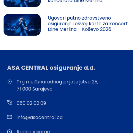
koncerata Dine Merlina
Ugovori putno zdravstveno
osiguranje i osvoji karte za koncert
Dine Merlina – Koševo 2026
ASA CENTRAL osiguranje d.d.
Trg međunarodnog prijateljstva 25,
71 000 Sarajevo
080 02 02 09
info@asacentral.ba
Radno vrijeme: