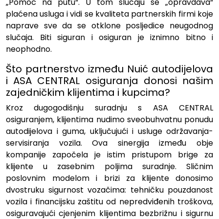
„Pomoć na putu“. U tom slučaju se „opravdava“
plaćena usluga i vidi se kvaliteta partnerskih firmi koje
naprave sve da se otklone posljedice neugodnog
slučaja. Biti siguran i osiguran je iznimno bitno i
neophodno.
Što partnerstvo između Nuić autodijelova
i ASA CENTRAL osiguranja donosi našim
zajedničkim klijentima i kupcima?
Kroz dugogodišnju suradnju s
ASA CENTRAL
osiguranjem
, klijentima nudimo sveobuhvatnu ponudu
autodijelova i guma, uključujući i usluge održavanja-
servisiranja vozila. Ova sinergija između obje
kompanije započela je istim pristupom brige za
klijente u zasebnim poljima suradnje. Sličnim
poslovnim modelom i brizi za klijente donosimo
dvostruku sigurnost vozačima: tehničku pouzdanost
vozila i financijsku zaštitu od nepredviđenih troškova,
osiguravajući cjenjenim klijentima bezbrižnu i sigurnu