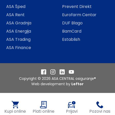
ASA Šped
Prevent Direkt
ASA Rent
Eurofarm Centar
ASA Gradnja
DUF Blago
ASA Energija
BamCard
ASA Trading
Establish
ASA Finance
Facebook
Instagram
LinkedIn
YouTube
Copyright © 2026 ASA CENTRAL osiguranje®
Web development by
Leftor
Kupi online
Plati online
Prijavi
Pozovi nas