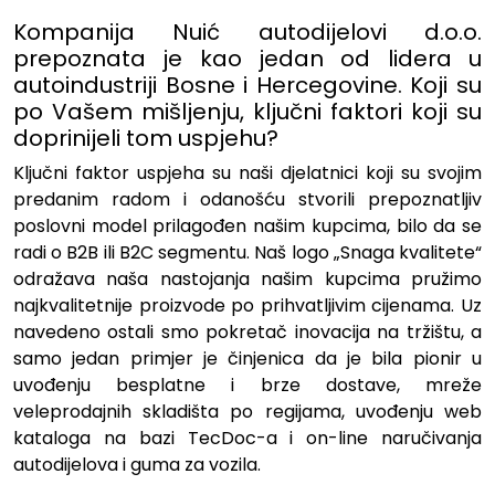
Kompanija Nuić autodijelovi d.o.o.
prepoznata je kao jedan od lidera u
autoindustriji Bosne i Hercegovine. Koji su
po Vašem mišljenju, ključni faktori koji su
doprinijeli tom uspjehu?
Ključni faktor uspjeha su naši djelatnici koji su svojim
predanim radom i odanošću stvorili prepoznatljiv
poslovni model prilagođen našim kupcima, bilo da se
radi o B2B ili B2C segmentu. Naš logo „Snaga kvalitete“
odražava naša nastojanja našim kupcima pružimo
najkvalitetnije proizvode po prihvatljivim cijenama. Uz
navedeno ostali smo pokretač inovacija na tržištu, a
samo jedan primjer je činjenica da je bila pionir u
uvođenju besplatne i brze dostave, mreže
veleprodajnih skladišta po regijama, uvođenju web
kataloga na bazi TecDoc-a i on-line naručivanja
autodijelova i guma za vozila.