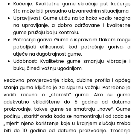
Kočenje: Kvalitetne gume skraćuju put kočenja,
što može biti presudno u izvanrednim situacijama.
Upravljivost: Gume utiču na to kako vozilo reagira
na upravljanje, a dobro održavane i kvalitetne
gume pružaju bolju kontrolu.
Potrošnja goriva: Gume s ispravnim tlakom mogu
poboljšati efikasnost kod potrošnje goriva, a
utječe na dugotrajnost gume.
Udobnost: Kvalitetne gume smanjuju vibracije i
buku, čineći vožnju ugodnijom.
Redovno provjeravanje tlaka, dubine profila i općeg
stanja guma ključno je za sigurnu vožnju. Potrebno je
voditi računa o „starosti“ guma. Ako su gume
adekvatno skladištene do 5 godina od datuma
proizvodnje, takve gume se smatraju „nove“. Gume
počinju „stariti“ onda kada se namontiraju i od tada se
„mjeri“ njeno korištenje koje u krajnjem slučaju treba
biti do 10 godina od datuma proizvodnje. Trošenje