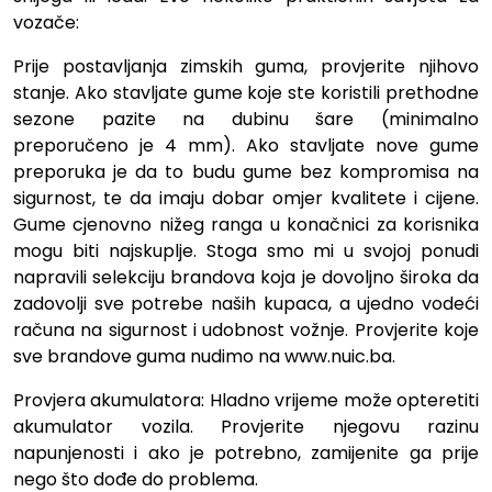
vozače:
Prije postavljanja zimskih guma, provjerite njihovo
stanje. Ako stavljate gume koje ste koristili prethodne
sezone pazite na dubinu šare (minimalno
preporučeno je 4 mm). Ako stavljate nove gume
preporuka je da to budu gume bez kompromisa na
sigurnost, te da imaju dobar omjer kvalitete i cijene.
Gume cjenovno nižeg ranga u konačnici za korisnika
mogu biti najskuplje. Stoga smo mi u svojoj ponudi
napravili selekciju brandova koja je dovoljno široka da
zadovolji sve potrebe naših kupaca, a ujedno vodeći
računa na sigurnost i udobnost vožnje. Provjerite koje
sve brandove guma nudimo na
www.nuic.ba
.
Provjera akumulatora: Hladno vrijeme može opteretiti
akumulator vozila. Provjerite njegovu razinu
napunjenosti i ako je potrebno, zamijenite ga prije
nego što dođe do problema.