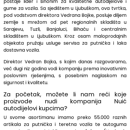
postaje lider i sinonim za kvalitetne autodijelove i
gume za vozila. Sa sjedištem u Ljubuškom, ova tvrtka,
pod vodstvom direktora Vedrana Bojke, posluje diljem
zemlje s mrežom od pet regionalnih skladišta u
Sarajevu, Tuzli, Banjaluci, Bihaću i centralnim
skladištem u Ljubuškom. Kroz osam maloprodajnih
objekata pružaju usluge servisa za putnička i laka
dostavna vozila.
Direktor Vedran Bojka, s kojim danas razgovaramo,
već dugi niz godina vodi kompaniju prema inovativnim
poslovnim rješenjima, s posebnim naglaskom na
sigurnost i kvalitetu.
Za početak, možete li nam reći koje
proizvode nudi kompanija Nuić
autodijelovi kupcima?
U svome asortimanu imamo preko 55.000 raznih
artikala za putnička i teretna vozila te autoguma