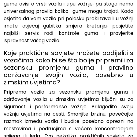
gume ovisi o vrsti vozila i tipu vožnje, pa stoga nema
univerzalnog pravila koliko gume mogu trajati. Kada
osjetite da vam vozilo pri polasku proklizava li u vožnji
imate osjećaj gubitka smjera kretanja, posjetite
najbliži servis radi kontrole guma i provjerite
ispravnost vašeg vozila.
Koje praktične savjete možete podijeliti s
vozačima kako bi se što bolje pripremili za
sezonsku promjenu guma i pravilno
održavanje svojih vozila, posebno u
zimskim uvjetima?
Priprema vozila za sezonsku promjenu guma i
održavanje vozila u zimskim uvjetima ključni su za
sigurnost i performanse vožnje. Prilagodite svoju
vožnju uvjetima na cesti. Smanjite brzinu, povećajte
razmak između vozila i budite posebno oprezni na
mostovima i područjima s većom koncentracijom
snijega ili leda. Evo nekoliko praktičnih savjeta za