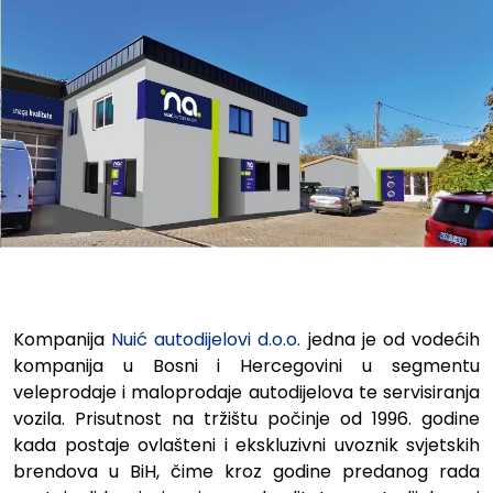
Razgovarali smo s Vedranom B
Kompanija
Nuić autodijelovi d.o.o.
jedna je od vodećih
kompanija u Bosni i Hercegovini u segmentu
veleprodaje i maloprodaje autodijelova te servisiranja
vozila. Prisutnost na tržištu počinje od 1996. godine
kada postaje ovlašteni i ekskluzivni uvoznik svjetskih
brendova u BiH, čime kroz godine predanog rada