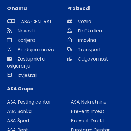
O nama
Proizvodi
ASA CENTRAL
Vozila
Novosti
Fizička lica
Karijera
Imovina
Prodajna mreža
Transport
Zastupnici u
Odgovornost
osiguranju
Izvještaji
ASA Grupa
ASA Testing centar
ASA Nekretnine
ASA Banka
Prevent Invest
ASA Šped
Prevent Direkt
ASA Rent
Eurofarm Centar