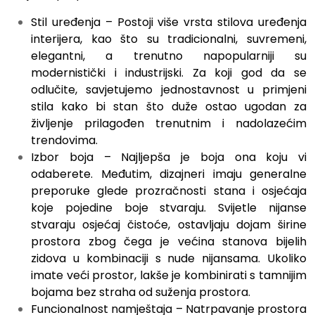
Stil uređenja – Postoji više vrsta stilova uređenja
interijera, kao što su tradicionalni, suvremeni,
elegantni, a trenutno napopularniji su
modernistički i industrijski. Za koji god da se
odlučite, savjetujemo jednostavnost u primjeni
stila kako bi stan što duže ostao ugodan za
življenje prilagođen trenutnim i nadolazećim
trendovima.
Izbor boja – Najljepša je boja ona koju vi
odaberete. Međutim, dizajneri imaju generalne
preporuke glede prozračnosti stana i osjećaja
koje pojedine boje stvaraju. Svijetle nijanse
stvaraju osjećaj čistoće, ostavljaju dojam širine
prostora zbog čega je većina stanova bijelih
zidova u kombinaciji s nude nijansama. Ukoliko
imate veći prostor, lakše je kombinirati s tamnijim
bojama bez straha od suženja prostora.
Funcionalnost namještaja – Natrpavanje prostora