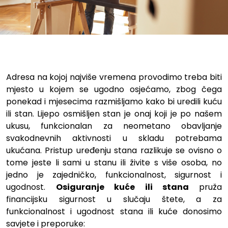
Uređenje stana - savjeti
Adresa na kojoj najviše vremena provodimo treba biti
mjesto u kojem se ugodno osjećamo, zbog čega
ponekad i mjesecima razmišljamo kako bi uredili kuću
ili stan. Lijepo osmišljen stan je onaj koji je po našem
ukusu, funkcionalan za neometano obavljanje
svakodnevnih aktivnosti u skladu potrebama
ukućana. Pristup uređenju stana razlikuje se ovisno o
tome jeste li sami u stanu ili živite s više osoba, no
jedno je zajedničko, funkcionalnost, sigurnost i
ugodnost.
Osiguranje kuće ili stana
pruža
financijsku sigurnost u slučaju štete, a za
funkcionalnost i ugodnost stana ili kuće donosimo
savjete i preporuke: